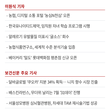
이원식 기자
-
농협, 디지털 소통 포털 '농심N천심' 오픈
-
한국유나이티드제약, 임직원 자녀 학습 프로그램 시행
-
알레르기 유발물질 미표시 '굴소스' 회수
-
농협식품연구소, 세계적 수준 분석기술 입증
-
베이커리 '밀도' 롯데백화점 평촌점 신규 오픈
보건신문 주요 기사
-
달바글로벌 '쿠오카' 지분 34% 획득… 니치 향수 시장 진출
-
배스킨라빈스, 무더위 날리는 7월 '31데이' 진행
-
서울성모병원 심뇌혈관병원, 차세대 TAVI 재시술기법 성공