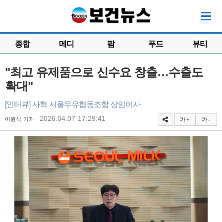
종합
메디
팜
푸드
뷰티
"최고 유제품으로 신수요 창출…수출도
확대"
[인터뷰] 사혁 서울우유협동조합 상임이사
2026.04.07 17:29:41
이원식 기자
가 +
가 -