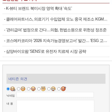
-
K-뷰티 브랜드 북미시장 영역 확대 '속도'
-
클레어파트너스, 의료기기 수입업체 모노 중국 제조소 KGM…
-
'관리급여' 법정으로 간다…의협, 헌법소원으로 위헌성 정조준
-
코스메카코리아 '2026 지속가능경영보고서' 발간… 'ESG 고…
-
삼양바이오팜 'SENS'로 유전자 치료제 시장 공략
네티즌 의견
닉네임
내 용