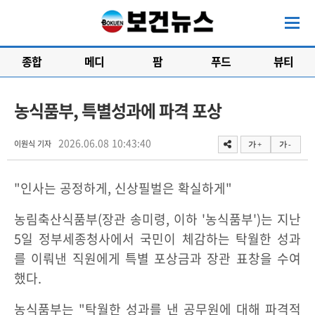
종합
메디
팜
푸드
뷰티
농식품부, 특별성과에 파격 포상
2026.06.08 10:43:40
이원식 기자
가 +
가 -
"인사는 공정하게, 신상필벌은 확실하게"
농림축산식품부(장관 송미령, 이하 '농식품부')는 지난
5일 정부세종청사에서 국민이 체감하는 탁월한 성과
를 이뤄낸 직원에게 특별 포상금과 장관 표창을 수여
했다.
농식품부는 "탁월한 성과를 낸 공무원에 대해 파격적