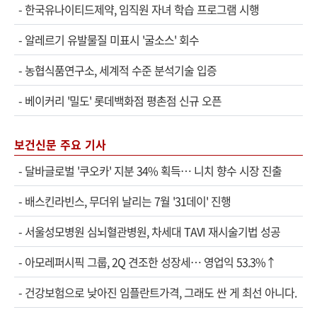
-
한국유나이티드제약, 임직원 자녀 학습 프로그램 시행
-
알레르기 유발물질 미표시 '굴소스' 회수
-
농협식품연구소, 세계적 수준 분석기술 입증
-
베이커리 '밀도' 롯데백화점 평촌점 신규 오픈
보건신문 주요 기사
-
달바글로벌 '쿠오카' 지분 34% 획득… 니치 향수 시장 진출
-
배스킨라빈스, 무더위 날리는 7월 '31데이' 진행
-
서울성모병원 심뇌혈관병원, 차세대 TAVI 재시술기법 성공
-
아모레퍼시픽 그룹, 2Q 견조한 성장세… 영업익 53.3%↑
-
건강보험으로 낮아진 임플란트가격, 그래도 싼 게 최선 아니다.