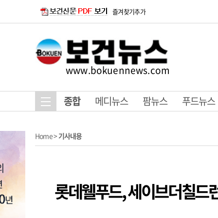
즐겨찾기추가
www.bokuennews.com
종합
메디뉴스
팜뉴스
푸드뉴스
Home
>
기사내용
롯데웰푸드, 세이브더칠드런과