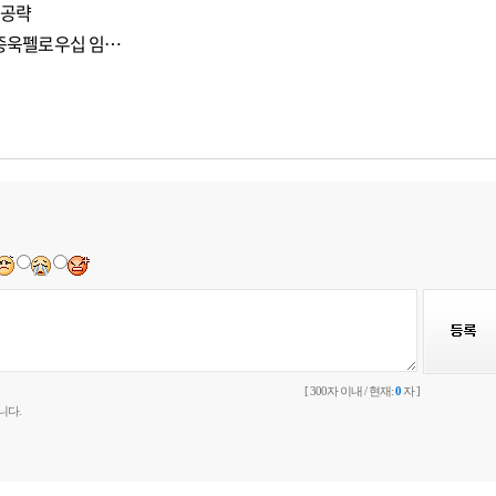
 공략
 이종욱펠로우십 임…
[ 300자 이내 / 현재:
0
자 ]
니다.