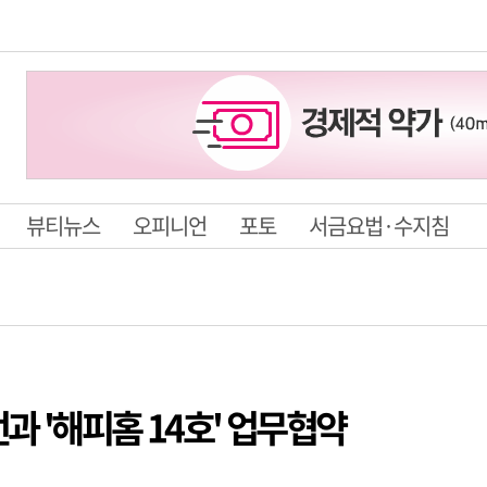
뷰티뉴스
오피니언
포토
서금요법·수지침
 '해피홈 14호' 업무협약