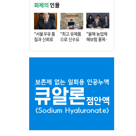
화제의
인물
"서울우유 품
"최고 유제품
"올해 농업재
질과 신뢰로
으로 신수요
해보험 품목·
더 큰 도…
창출…수…
지역 확…