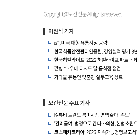
Copyright @보건신문 All rights reserved.
이원식 기자
aT, 미국 대형 유통시장 공략
한국식품안전관리인증원, 경영실적 평가 3년 
한국허벌라이프 '2026 허벌라이프 파트너 데
팥빙수·우베 디저트 달 음식점 점검
가락몰 유통인 맞춤형 실무교육 성료
보건신문 주요 기사
K-뷰티 브랜드 북미시장 영역 확대 '속도'
'관리급여' 법정으로 간다…의협, 헌법소원
코스메카코리아 '2026 지속가능경영보고서' 