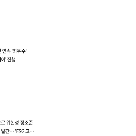
연속 '최우수'
이' 진행
으로 위헌성 정조준
발간… 'ESG 고…