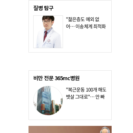
질병
탐구
"젊은층도 예외 없
어… 이송체계 최적화
가장 시급"
비만 전문
365mc병원
"복근운동 100개 해도
뱃살 그대로"… 안 빠
지는 이유?