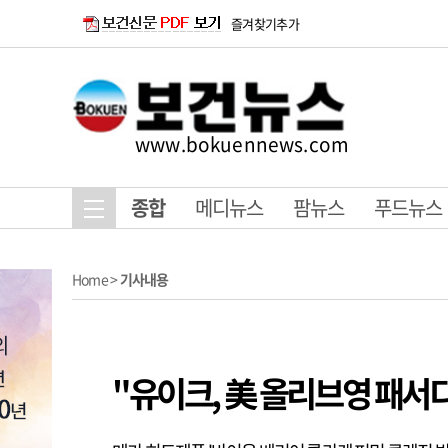
즐겨찾기추가
www.bokuennews.com
종합
메디뉴스
팜뉴스
푸드뉴스
Home
>
기사내용
"유이크, 美 올리브영 패서