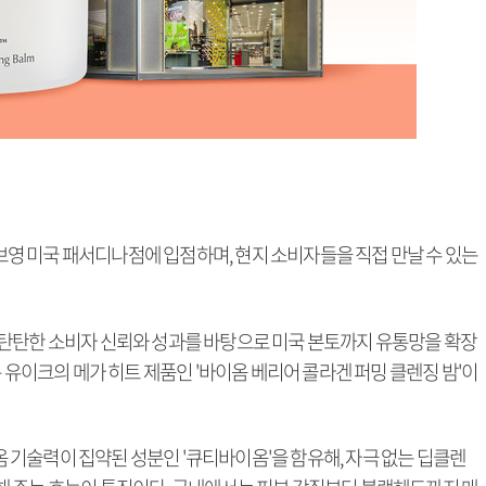
 미국 패서디나점에 입점하며, 현지 소비자들을 직접 만날 수 있는
탄탄한 소비자 신뢰와 성과를 바탕으로 미국 본토까지 유통망을 확장
 유이크의 메가 히트 제품인 '바이옴 베리어 콜라겐 퍼밍 클렌징 밤'이
기술력이 집약된 성분인 '큐티바이옴'을 함유해, 자극 없는 딥클렌