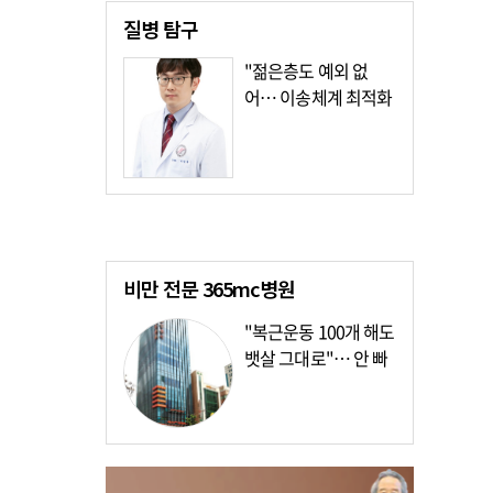
질병
탐구
"젊은층도 예외 없
어… 이송체계 최적화
가장 시급"
비만 전문
365mc병원
"복근운동 100개 해도
뱃살 그대로"… 안 빠
지는 이유?