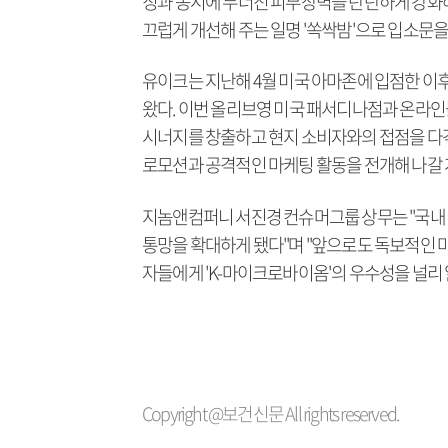
징과 동시에 무너진 피부장벽을 탄탄하게 강화해
끄럽게 개선해 주는 일명 '쏙싹밤'으로 입소문
유이크는 지난해 4월 미국 아마존에 입점한 이
왔다. 이번 올리브영 미국 패서디나점과 온라인
시너지를 창출하고 현지 소비자와의 접점을 다각
로모션과 공격적인 마케팅 활동을 전개해 나갈 
지놈앤컴퍼니 서진경 컨슈머그룹 상무는 "국내
통망을 확대하게 됐다"며 "앞으로도 독보적인
자들에게 'K-마이크로바이옴'의 우수성을 널리
Copyright @보건신문 All rights reserved.