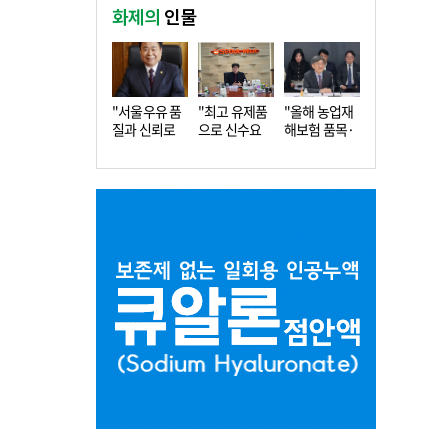
화제의
인물
"서울우유 품
"최고 유제품
"올해 농업재
질과 신뢰로
으로 신수요
해보험 품목·
더 큰 도…
창출…수…
지역 확…