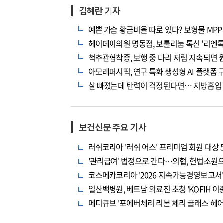
김혜란 기자
예쁜 가슴 황금비율 따로 있다? 보형물 MPP
헤이데이의원 명동점, 보툴리눔 톡신 '리엔톡
척추관협착증, 보행 중 다리 저림 지속되면 
아모레퍼시픽, 연구 특화 생성형 AI 플랫폼 
살 빠졌는데 탄력이 걱정된다면… 지방흡입 
보건신문 주요 기사
러쉬코리아 '러쉬 어스' 프리미엄 회원 대상 
'관리급여' 법정으로 간다…의협, 헌법소원
코스메카코리아 '2026 지속가능경영보고서' 
일산백병원, 베트남 의료진 초청 'KOFIH 
메디큐브 '포에버체리 리본 체리 글래스 헤어