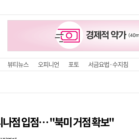
뷰티뉴스
오피니언
포토
서금요법·수지침
디나점 입점… "북미 거점 확보"