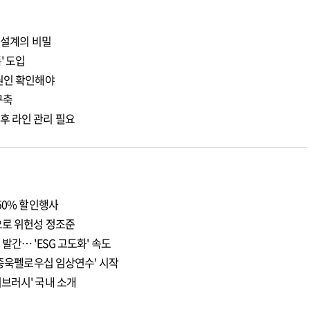
 설계의 비밀
' 도입
원인 확인해야
구축
후 라인 관리 필요
50% 할인행사
으로 위헌성 정조준
발간… 'ESG 고도화' 속도
이종욱펠로우십 임상연수' 시작
브러시' 국내 소개