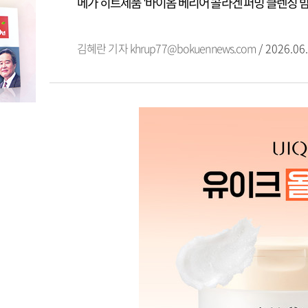
메가 히트제품 '바이옴 베리어 콜라겐 퍼밍 클렌징 밤
김혜란 기자
khrup77@bokuennews.com
/ 2026.06