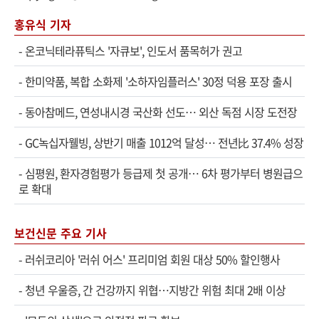
홍유식 기자
-
온코닉테라퓨틱스 '자큐보', 인도서 품목허가 권고
-
한미약품, 복합 소화제 '소하자임플러스' 30정 덕용 포장 출시
-
동아참메드, 연성내시경 국산화 선도… 외산 독점 시장 도전장
-
GC녹십자웰빙, 상반기 매출 1012억 달성… 전년比 37.4% 성장
-
심평원, 환자경험평가 등급제 첫 공개… 6차 평가부터 병원급으
로 확대
보건신문 주요 기사
-
러쉬코리아 '러쉬 어스' 프리미엄 회원 대상 50% 할인행사
-
청년 우울증, 간 건강까지 위협…지방간 위험 최대 2배 이상