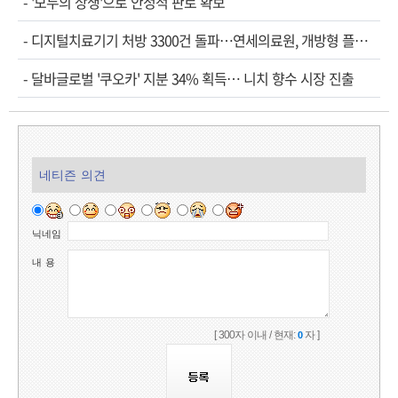
-
'모두의 상생'으로 안정적 판로 확보
-
디지털치료기기 처방 3300건 돌파…연세의료원, 개방형 플랫폼 성과 공개
-
달바글로벌 '쿠오카' 지분 34% 획득… 니치 향수 시장 진출
네티즌 의견
닉네임
내 용
[ 300자 이내 / 현재:
자 ]
0