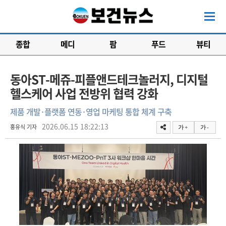
종합
메디
팜
푸드
뷰티
동아ST-메쥬-피플앤드테크놀러지, 디지털
헬스케어 사업 전방위 협력 강화
제품 개발·플랫폼 연동·영업 마케팅 통합 체계 구축
2026.06.15 18:22:13
홍유식 기자
가 +
가 -