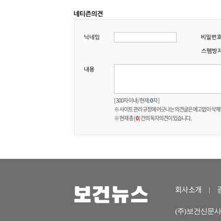
[ 300자 이내 / 현재:
0
자 ]
※ 사이트 관리 규정에 어긋나는 의견글은 예고없이 삭제
※ 현재 총 (
0
) 건의 독자의견이 있습니다.
회사소개
(주)보건신문사 <0