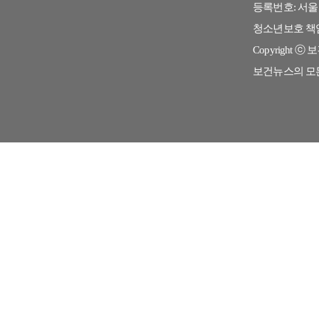
등록번호: 서울 아
청소년보호 책임자: 
Copyright ⓒ 보건
보건뉴스의 모든