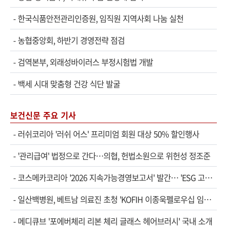
-
한국식품안전관리인증원, 임직원 지역사회 나눔 실천
-
농협중앙회, 하반기 경영전략 점검
-
검역본부, 외래성바이러스 부정시험법 개발
-
백세 시대 맞춤형 건강 식단 발굴
보건신문 주요 기사
-
러쉬코리아 '러쉬 어스' 프리미엄 회원 대상 50% 할인행사
-
'관리급여' 법정으로 간다…의협, 헌법소원으로 위헌성 정조준
-
코스메카코리아 '2026 지속가능경영보고서' 발간… 'ESG 고도화' 속도
-
일산백병원, 베트남 의료진 초청 'KOFIH 이종욱펠로우십 임상연수' 시작
-
메디큐브 '포에버체리 리본 체리 글래스 헤어브러시' 국내 소개