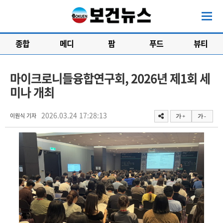
종합
메디
팜
푸드
뷰티
마이크로니들융합연구회, 2026년 제1회 세
미나 개최
2026.03.24 17:28:13
이원식 기자
가 +
가 -