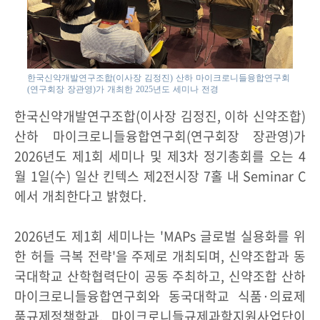
한국신약개발연구조합(이사장 김정진) 산하 마이크로니들융합연구회
(연구회장 장관영)가 개최한 2025년도 세미나 전경
한국신약개발연구조합(이사장 김정진, 이하 신약조합)
산하 마이크로니들융합연구회(연구회장 장관영)가
2026년도 제1회 세미나 및 제3차 정기총회를 오는 4
월 1일(수) 일산 킨텍스 제2전시장 7홀 내 Seminar C
에서 개최한다고 밝혔다.
2026년도 제1회 세미나는 'MAPs 글로벌 실용화를 위
한 허들 극복 전략'을 주제로 개최되며, 신약조합과 동
국대학교 산학협력단이 공동 주최하고, 신약조합 산하
마이크로니들융합연구회와 동국대학교 식품·의료제
품규제정책학과, 마이크로니들규제과학지원사업단이