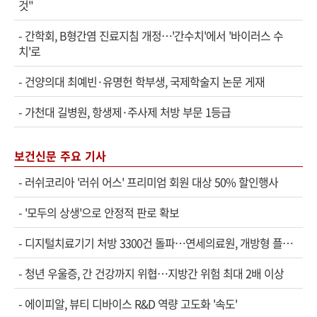
것"
-
간학회, B형간염 진료지침 개정…'간수치'에서 '바이러스 수
치'로
-
건양의대 최예빈·유명헌 학부생, 국제학술지 논문 게재
-
가천대 길병원, 항생제·주사제 처방 부문 1등급
보건신문 주요 기사
-
러쉬코리아 '러쉬 어스' 프리미엄 회원 대상 50% 할인행사
-
'모두의 상생'으로 안정적 판로 확보
-
디지털치료기기 처방 3300건 돌파…연세의료원, 개방형 플랫폼 성과 공개
-
청년 우울증, 간 건강까지 위협…지방간 위험 최대 2배 이상
-
에이피알, 뷰티 디바이스 R&D 역량 고도화 '속도'