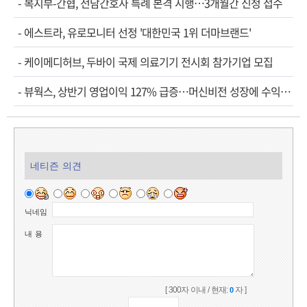
-
복지부-간협, 전담간호사 특례 본격 시행…3개월간 신청 접수
-
에스트라, 유로모니터 선정 '대한민국 1위 더마브랜드'
-
케이메디허브, 두바이 국제 의료기기 전시회 참가기업 모집
-
뷰웍스, 상반기 영업이익 127% 급증…머신비전 성장에 수익성 개선
네티즌 의견
닉네임
내 용
[ 300자 이내 / 현재:
자 ]
0