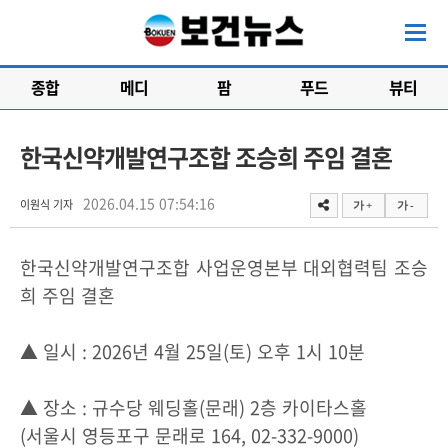
종합
메디
팜
푸드
뷰티
한국신약개발연구조합 조승희 주임 결혼
2026.04.15 07:54:16
이원식 기자
가 +
가 -
한국신약개발연구조합 사업운영본부 대외협력팀 조승
희 주임 결혼
▲ 일시 : 2026년 4월 25일(토) 오후 1시 10분
▲ 장소 : 규수당 웨딩홀(문래) 2층 카이타스홀
(서울시 영등포구 문래로 164, 02-332-9000)