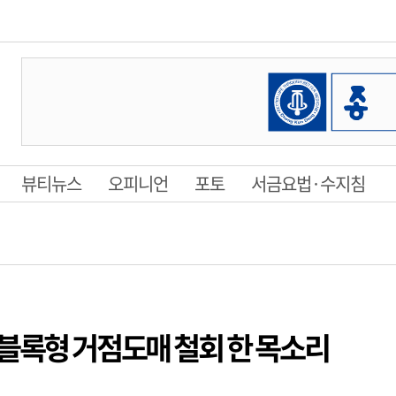
뷰티뉴스
오피니언
포토
서금요법·수지침
블록형 거점도매 철회 한 목소리