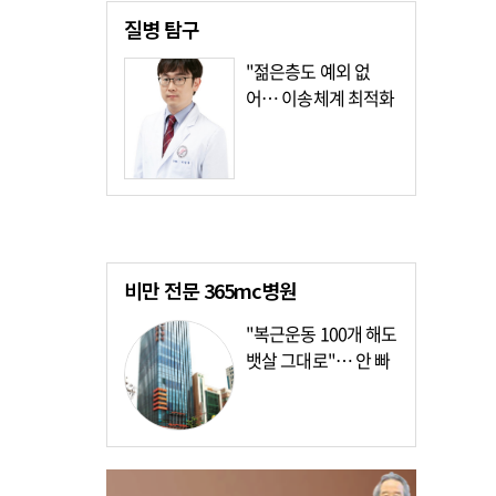
질병
탐구
"젊은층도 예외 없
어… 이송체계 최적화
가장 시급"
비만 전문
365mc병원
"복근운동 100개 해도
뱃살 그대로"… 안 빠
지는 이유?