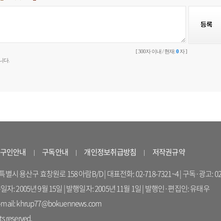
[ 300자 이내 / 현재:
0
자 ]
니다.
구인안내
구독안내
개인정보취급방침
저작권규약
 용산구 효창원로 158 아람B/D | 대표전화: 02-718-7321~4 | 구독·광고: 02-714-16
록일자: 2005년 9월 15일 | 발행일자: 2005년 11월 1일 | 발행인·편집인: 유태우
il: khrup77@bokuennews.com
s reserved.