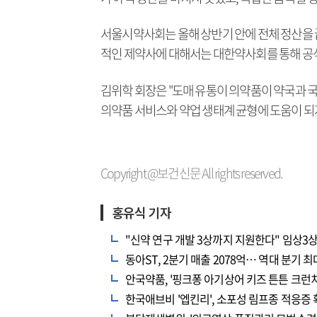
서울시약사회는 올해 상반기 안에 전체 정산을 
적인 제약사에 대해서는 대한약사회를 통해 공식
김위학 회장은 "도매 유통이 의약품이 약국과 
의약품 서비스와 약업 생태계 균형에 도움이 되
Copyright @보건신문 All rights reserved.
홍유식 기자
"신약 연구 개발 3상까지 지원한다" 임상3상
동아ST, 2분기 매출 2078억… 역대 분기 
안국약품, '핑크퐁 아기상어 키즈 튼튼 크런치
한국애브비 '엡킨리', 소포성 림프종 적응증