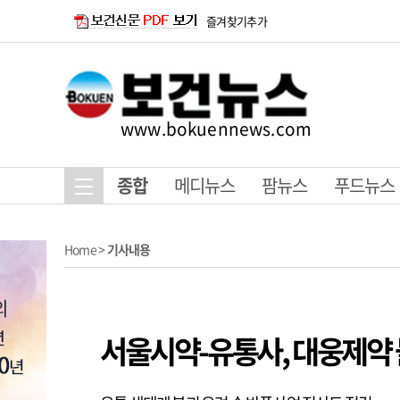
즐겨찾기추가
www.bokuennews.com
종합
메디뉴스
팜뉴스
푸드뉴스
Home
>
기사내용
서울시약-유통사, 대웅제약 