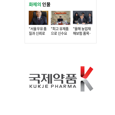
화제의
인물
"서울우유 품
"최고 유제품
"올해 농업재
질과 신뢰로
으로 신수요
해보험 품목·
더 큰 도…
창출…수…
지역 확…