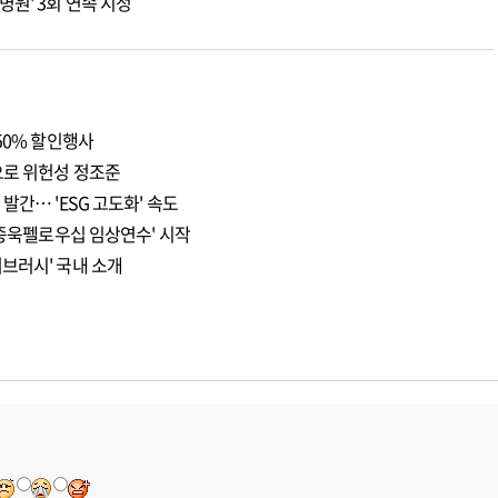
원' 3회 연속 지정
50% 할인행사
으로 위헌성 정조준
발간… 'ESG 고도화' 속도
이종욱펠로우십 임상연수' 시작
브러시' 국내 소개