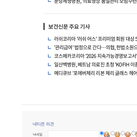
분당제생병원, '의료영상 품질관리 모범수련병
보건신문 주요 기사
러쉬코리아 '러쉬 어스' 프리미엄 회원 대상 
'관리급여' 법정으로 간다…의협, 헌법소원
코스메카코리아 '2026 지속가능경영보고서' 
일산백병원, 베트남 의료진 초청 'KOFIH 
메디큐브 '포에버체리 리본 체리 글래스 헤어
네티즌 의견
닉네임