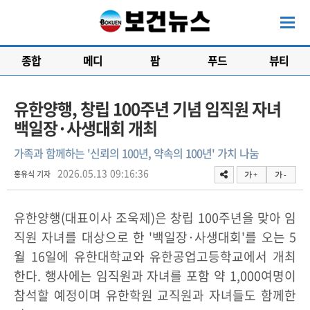
종합
메디
팜
푸드
뷰티
유한양행, 창립 100주년 기념 임직원 자녀
백일장·사생대회 개최
가족과 함께하는 '신뢰의 100년, 약속의 100년' 가치 나눔
2026.05.13 09:16:36
홍유식 기자
가 +
가 -
유한양행(대표이사 조욱제)은 창립 100주년을 맞아 임
직원 자녀를 대상으로 한 '백일장·사생대회'를 오는 5
월 16일에 유한대학교와 유한공업고등학교에서 개최
한다. 행사에는 임직원과 자녀를 포함 약 1,000여명이
참석할 예정이며 유한학원 교직원과 자녀들도 함께한