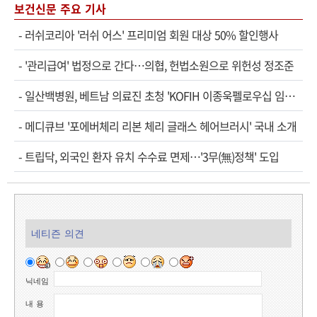
보건신문 주요 기사
-
러쉬코리아 '러쉬 어스' 프리미엄 회원 대상 50% 할인행사
-
'관리급여' 법정으로 간다…의협, 헌법소원으로 위헌성 정조준
-
일산백병원, 베트남 의료진 초청 'KOFIH 이종욱펠로우십 임상연수' 시작
-
메디큐브 '포에버체리 리본 체리 글래스 헤어브러시' 국내 소개
-
트립닥, 외국인 환자 유치 수수료 면제…'3무(無)정책' 도입
네티즌 의견
닉네임
내 용