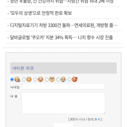
-
청년 우울증, 간 건강까지 위협…지방간 위험 최대 2배 이상
-
'모두의 상생'으로 안정적 판로 확보
-
디지털치료기기 처방 3300건 돌파…연세의료원, 개방형 플랫폼 성과 공개
-
달바글로벌 '쿠오카' 지분 34% 획득… 니치 향수 시장 진출
네티즌 의견
닉네임
내 용
[ 300자 이내 / 현재:
자 ]
0