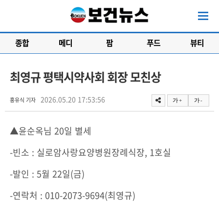
종합
메디
팜
푸드
뷰티
최영규 평택시약사회 회장 모친상
2026.05.20 17:53:56
홍유식 기자
가 +
가 -
▲윤순옥님 20일 별세
-빈소 : 실로암사랑요양병원장례식장, 1호실
-발인 : 5월 22일(금)
-연락처 : 010-2073-9694(최영규)