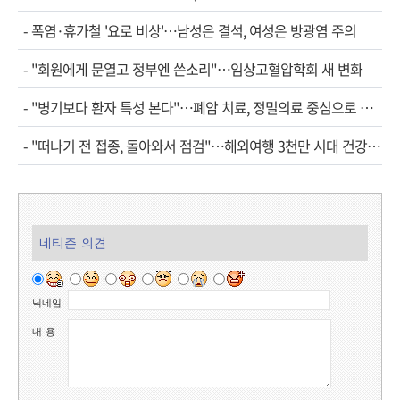
-
폭염·휴가철 '요로 비상'…남성은 결석, 여성은 방광염 주의
-
"회원에게 문열고 정부엔 쓴소리"…임상고혈압학회 새 변화
-
"병기보다 환자 특성 본다"…폐암 치료, 정밀의료 중심으로 진화
-
"떠나기 전 접종, 돌아와서 점검"…해외여행 3천만 시대 건강관리법
네티즌 의견
닉네임
내 용