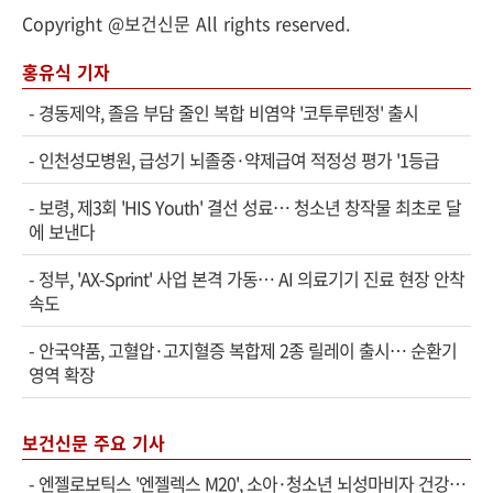
Copyright @보건신문 All rights reserved.
홍유식 기자
-
경동제약, 졸음 부담 줄인 복합 비염약 '코투루텐정' 출시
-
인천성모병원, 급성기 뇌졸중·약제급여 적정성 평가 '1등급
-
보령, 제3회 'HIS Youth' 결선 성료… 청소년 창작물 최초로 달
에 보낸다
-
정부, 'AX-Sprint' 사업 본격 가동… AI 의료기기 진료 현장 안착
속도
-
안국약품, 고혈압·고지혈증 복합제 2종 릴레이 출시… 순환기
영역 확장
보건신문 주요 기사
-
엔젤로보틱스 '엔젤렉스 M20', 소아·청소년 뇌성마비자 건강보험 확대 적용