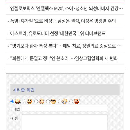
-
엔젤로보틱스 '엔젤렉스 M20', 소아·청소년 뇌성마비자 건강보험 확대 적용
-
폭염·휴가철 '요로 비상'…남성은 결석, 여성은 방광염 주의
-
에스트라, 유로모니터 선정 '대한민국 1위 더마브랜드'
-
"병기보다 환자 특성 본다"…폐암 치료, 정밀의료 중심으로 진화
-
"회원에게 문열고 정부엔 쓴소리"…임상고혈압학회 새 변화
네티즌 의견
닉네임
내 용