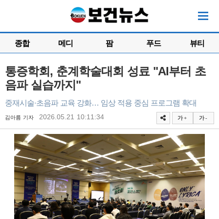
종합
메디
팜
푸드
뷰티
통증학회, 춘계학술대회 성료 "AI부터 초
음파 실습까지"
중재시술·초음파 교육 강화… 임상 적용 중심 프로그램 확대
2026.05.21 10:11:34
김아름 기자
가 +
가 -