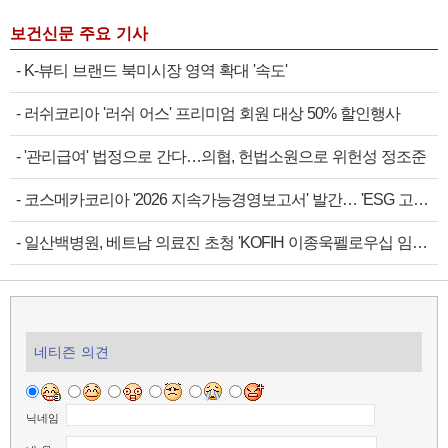
보건신문 주요 기사
-
K-뷰티 브랜드 북미시장 영역 확대 '속도'
-
러쉬코리아 '러쉬 어스' 프리미엄 회원 대상 50% 할인행사
-
'관리급여' 법정으로 간다…의협, 헌법소원으로 위헌성 정조준
-
코스메카코리아 '2026 지속가능경영보고서' 발간… 'ESG 고도화' 속도
-
일산백병원, 베트남 의료진 초청 'KOFIH 이종욱펠로우십 임상연수' 시작
네티즌 의견
닉네임