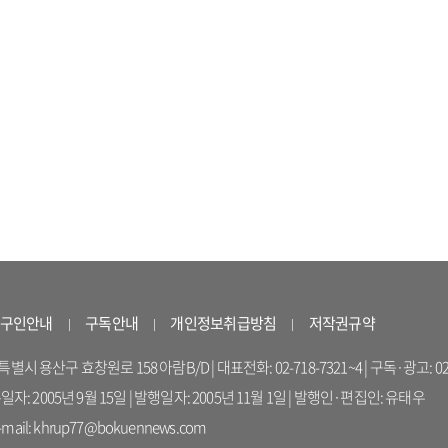
구인안내
구독안내
개인정보취급방침
저작권규약
 용산구 효창원로 158 아람B/D | 대표전화: 02-718-7321~4 | 구독·광고: 02-714-16
록일자: 2005년 9월 15일 | 발행일자: 2005년 11월 1일 | 발행인·편집인: 유태우
il: khrup77@bokuennews.com