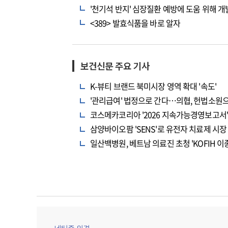
'천기석 반지' 심장질환 예방에 도움 위해 개
<389> 발효식품을 바로 알자
보건신문 주요 기사
K-뷰티 브랜드 북미시장 영역 확대 '속도'
'관리급여' 법정으로 간다…의협, 헌법소원
코스메카코리아 '2026 지속가능경영보고서' 
삼양바이오팜 'SENS'로 유전자 치료제 시장
일산백병원, 베트남 의료진 초청 'KOFIH