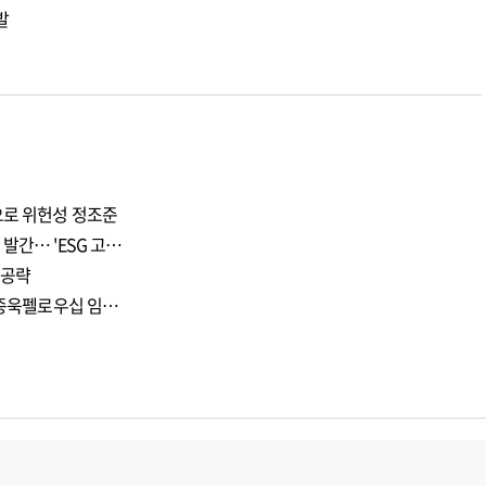
발
으로 위헌성 정조준
발간… 'ESG 고…
 공략
 이종욱펠로우십 임…