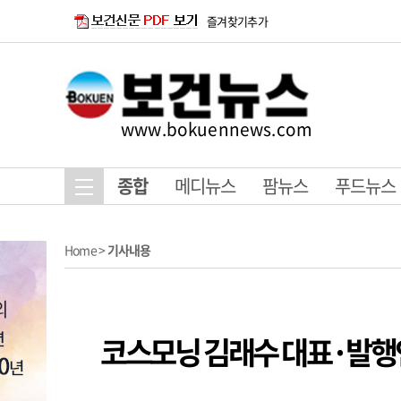
즐겨찾기추가
www.bokuennews.com
종합
메디뉴스
팜뉴스
푸드뉴스
Home
>
기사내용
코스모닝 김래수 대표·발행