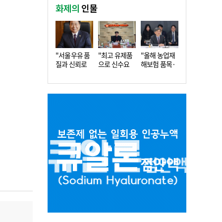
화제의
인물
"서울우유 품
"최고 유제품
"올해 농업재
질과 신뢰로
으로 신수요
해보험 품목·
더 큰 도…
창출…수…
지역 확…