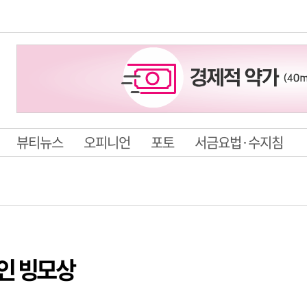
뷰티뉴스
오피니언
포토
서금요법·수지침
인 빙모상