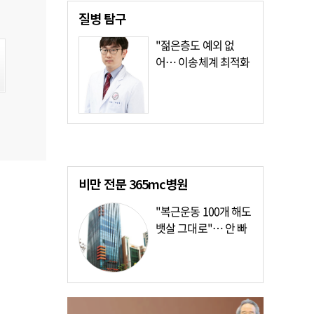
질병
탐구
"젊은층도 예외 없
어… 이송체계 최적화
가장 시급"
비만 전문
365mc병원
"복근운동 100개 해도
뱃살 그대로"… 안 빠
지는 이유?