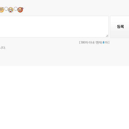
[ 300자 이내 / 현재:
0
자 ]
니다.