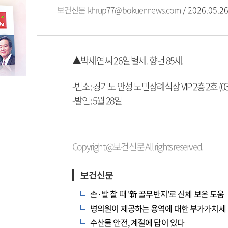
보건신문
khrup77@bokuennews.com
/ 2026.05.26
▲박세연 씨 26일 별세. 향년 85세.
-빈소: 경기도 안성 도민장례식장 VIP 2층 2호 (031-
-발인: 5월 28일
Copyright @보건신문 All rights reserved.
보건신문
손·발 찰 때 '新 골무반지'로 신체 보온 도움
병의원이 제공하는 용역에 대한 부가가치세 
수산물 안전, 계절에 답이 있다