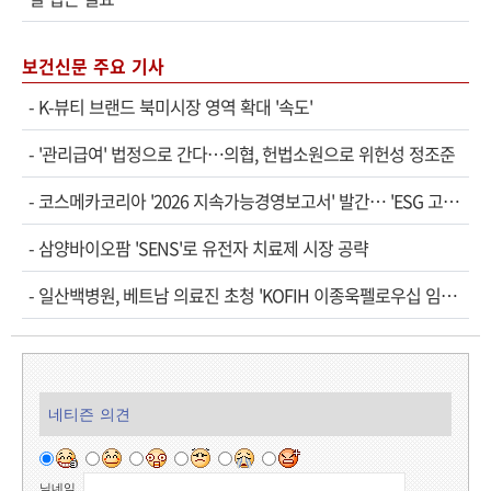
보건신문 주요 기사
-
K-뷰티 브랜드 북미시장 영역 확대 '속도'
-
'관리급여' 법정으로 간다…의협, 헌법소원으로 위헌성 정조준
-
코스메카코리아 '2026 지속가능경영보고서' 발간… 'ESG 고…
-
삼양바이오팜 'SENS'로 유전자 치료제 시장 공략
-
일산백병원, 베트남 의료진 초청 'KOFIH 이종욱펠로우십 임…
네티즌 의견
닉네임