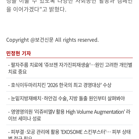
정을 이룰 수 있도록 다양한 사회공헌 활동과 캠페인
을 이어가겠다"고 밝혔다.
Copyright @보건신문 All rights reserved.
민정현 기자
-
팔자주름 치료에 '쥬브젠 자가진피재생술'…원인 고려한 개인별
치료 중요
-
호식이두마리치킨 '2026 한국의 최고 경영대상' 수상
-
눈밑지방재배치·하안검 수술, 지방 돌출 원인부터 살펴봐야
-
영영영의원 '리쥬비엘V 활용 High Volume Augmentation' 라
이브 세미나 성료
-
피부결·모공 관리에 활용 'EXOSOME 스킨부스터'… 피부 상태
별 접근 필요