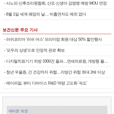
-
사노피·산후조리원협회, 산모·신생아 감염병 예방 MOU 연장
-
8월 1일 세계 폐암의 날… 비흡연자도 예외 없다
보건신문 주요 기사
-
러쉬코리아 '러쉬 어스' 프리미엄 회원 대상 50% 할인행사
-
'모두의 상생'으로 안정적 판로 확보
-
디지털치료기기 처방 3300건 돌파…연세의료원, 개방형 플랫폼 성과 공개
-
청년 우울증, 간 건강까지 위협…지방간 위험 최대 2배 이상
-
에이피알, 뷰티 디바이스 R&D 역량 고도화 '속도'
네티즌 의견