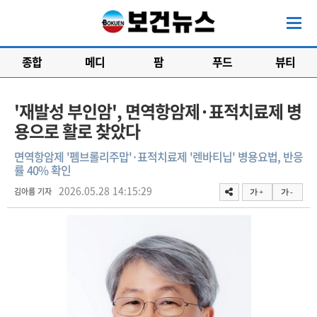
종합
메디
팜
푸드
뷰티
'재발성 부인암', 면역항암제·표적치료제 병
용으로 활로 찾았다
면역항암제 '펨브롤리주맙'·표적치료제 '렌바티닙' 병용요법, 반응
률 40% 확인
2026.05.28 14:15:29
김아름 기자
가 +
가 -