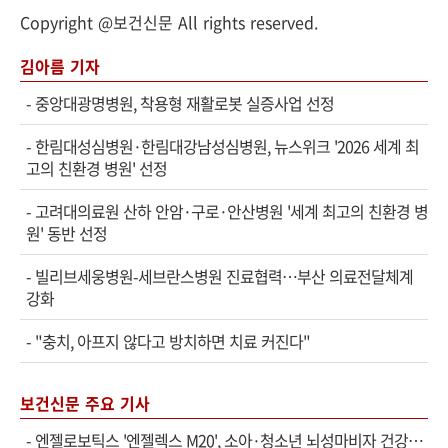
Copyright @보건신문 All rights reserved.
김아름 기자
-
중앙대광명병원, 착용형 재활로봇 실증사업 선정
-
한림대성심병원·한림대강남성심병원, 뉴스위크 '2026 세계 최
고의 친환경 병원' 선정
-
고려대의료원 산하 안암·구로·안산병원 '세계 최고의 친환경 병
원' 동반 선정
-
빌리브세웅병원-세브란스병원 진료협력…부산 의료전달체계
강화
-
"충치, 아프지 않다고 방치하면 치료 커진다"
보건신문 주요 기사
-
엔젤로보틱스 '엔젤렉스 M20', 소아·청소년 뇌성마비자 건강보험 확대 적용