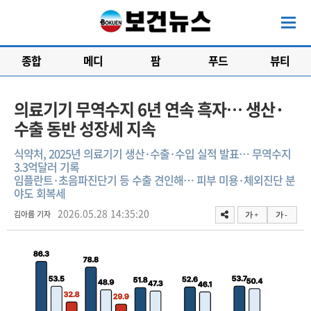
종합
메디
팜
푸드
뷰티
의료기기 무역수지 6년 연속 흑자… 생산·
수출 동반 성장세 지속
식약처, 2025년 의료기기 생산·수출·수입 실적 발표… 무역수지
3.3억달러 기록
임플란트·초음파진단기 등 수출 견인해… 피부 미용·체외진단 분
야도 회복세
2026.05.28 14:35:20
김아름 기자
가 +
가 -