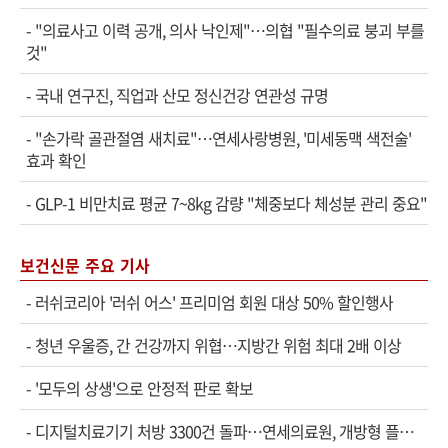
-
"의료사고 이력 공개, 의사 낙인제"…의협 "필수의료 붕괴 부를
것"
-
국내 연구진, 직업과 산모 정신건강 연관성 규명
-
"손가락 골관절염 새치료"…연세사랑병원, '미세동맥 색전술'
효과 확인
-
GLP-1 비만치료 평균 7~8kg 감량 "체중보다 체성분 관리 중요"
보건신문 주요 기사
-
러쉬코리아 '러쉬 어스' 프리미엄 회원 대상 50% 할인행사
-
청년 우울증, 간 건강까지 위협…지방간 위험 최대 2배 이상
-
'모두의 상생'으로 안정적 판로 확보
-
디지털치료기기 처방 3300건 돌파…연세의료원, 개방형 플랫폼 성과 공개