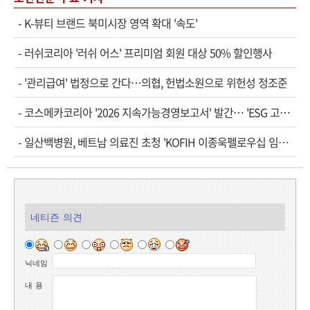
-
K-뷰티 브랜드 북미시장 영역 확대 '속도'
-
러쉬코리아 '러쉬 어스' 프리미엄 회원 대상 50% 할인행사
-
'관리급여' 법정으로 간다…의협, 헌법소원으로 위헌성 정조준
-
코스메카코리아 '2026 지속가능경영보고서' 발간… 'ESG 고도화' 속도
-
일산백병원, 베트남 의료진 초청 'KOFIH 이종욱펠로우십 임상연수' 시작
네티즌 의견
닉네임
내 용