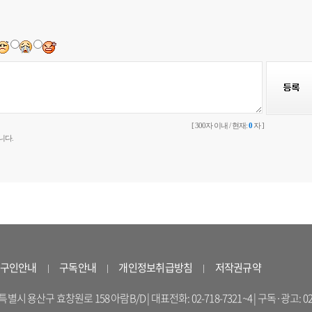
[ 300자 이내 / 현재:
0
자 ]
니다.
구인안내
구독안내
개인정보취급방침
저작권규약
 용산구 효창원로 158 아람B/D | 대표전화: 02-718-7321~4 | 구독·광고: 02-714-16