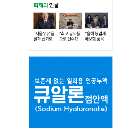
화제의
인물
"서울우유 품
"최고 유제품
"올해 농업재
질과 신뢰로
으로 신수요
해보험 품목·
더 큰 도…
창출…수…
지역 확…