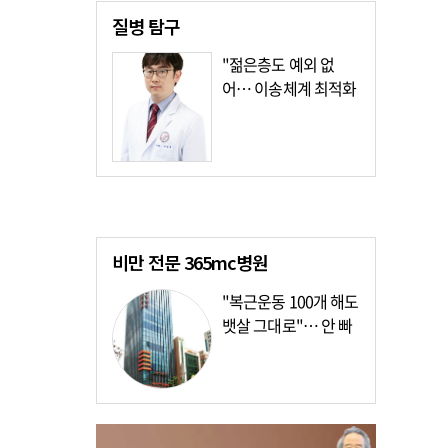
질병
탐구
"젊은층도 예외 없
어… 이송체계 최적화
가장 시급"
비만 전문
365mc병원
"복근운동 100개 해도
뱃살 그대로"… 안 빠
지는 이유?