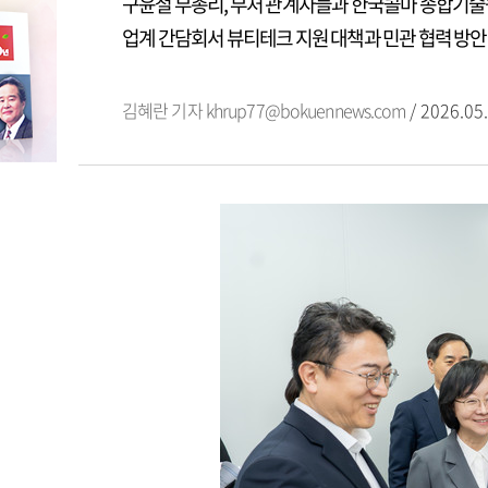
구윤철 부총리, 부처 관계자들과 한국콜마 종합기술
업계 간담회서 뷰티테크 지원 대책과 민관 협력 방안
김혜란 기자
khrup77@bokuennews.com
/ 2026.05