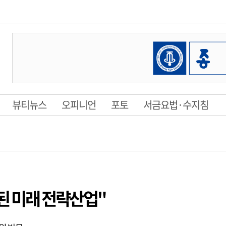
뷰티뉴스
오피니언
포토
서금요법·수지침
합된 미래 전략산업"