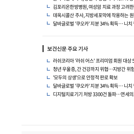
김포리온한방병원, 여성암 치료 과정 고려한
데옥시콜산 주사, 지방세포막에 작용하는 원
달바글로벌 '쿠오카' 지분 34% 획득… 니치
보건신문 주요 기사
러쉬코리아 '러쉬 어스' 프리미엄 회원 대상 
청년 우울증, 간 건강까지 위협…지방간 위험
'모두의 상생'으로 안정적 판로 확보
달바글로벌 '쿠오카' 지분 34% 획득… 니치
디지털치료기기 처방 3300건 돌파…연세의