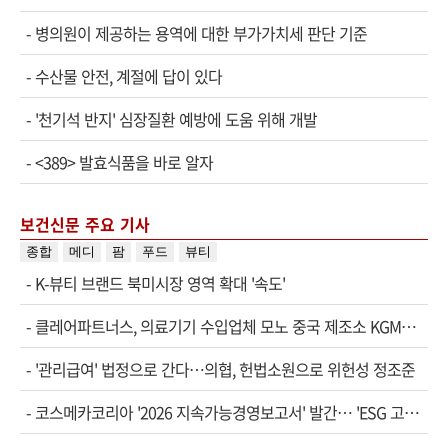
-
병의원이 제공하는 용역에 대한 부가가치세 판단 기준
-
수산물 안전, 계절에 답이 있다
-
'천기석 반지' 심장질환 예방에 도움 위해 개발
-
<389> 발효식품을 바로 알자
보건신문 주요 기사
종합
메디
팜
푸드
뷰티
-
K-뷰티 브랜드 북미시장 영역 확대 '속도'
-
클레어파트너스, 의료기기 수입업체 모노 중국 제조소 KGM…
-
'관리급여' 법정으로 간다…의협, 헌법소원으로 위헌성 정조준
-
코스메카코리아 '2026 지속가능경영보고서' 발간… 'ESG 고…