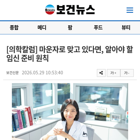
종합
메디
팜
푸드
뷰티
[의학칼럼] 마운자로 맞고 있다면, 알아야 할
임신 준비 원칙
2026.05.29 10:53:40
보건신문
가 +
가 -