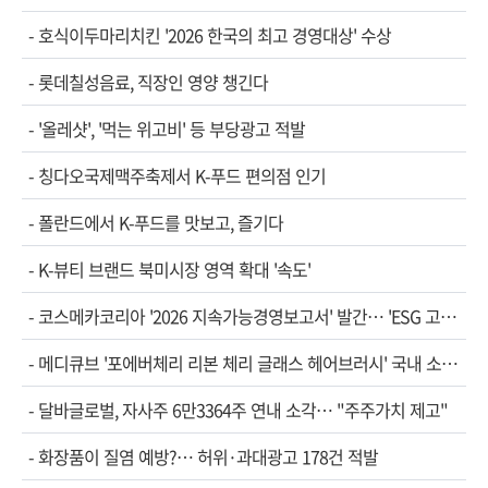
-
호식이두마리치킨 '2026 한국의 최고 경영대상' 수상
-
롯데칠성음료, 직장인 영양 챙긴다
-
'올레샷', '먹는 위고비' 등 부당광고 적발
-
칭다오국제맥주축제서 K-푸드 편의점 인기
-
폴란드에서 K-푸드를 맛보고, 즐기다
-
K-뷰티 브랜드 북미시장 영역 확대 '속도'
-
코스메카코리아 '2026 지속가능경영보고서' 발간… 'ESG 고…
-
메디큐브 '포에버체리 리본 체리 글래스 헤어브러시' 국내 소…
-
달바글로벌, 자사주 6만3364주 연내 소각… "주주가치 제고"
-
화장품이 질염 예방?… 허위·과대광고 178건 적발