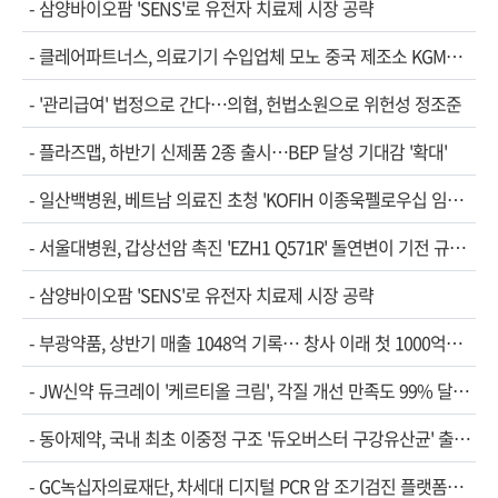
-
삼양바이오팜 'SENS'로 유전자 치료제 시장 공략
-
클레어파트너스, 의료기기 수입업체 모노 중국 제조소 KGM…
-
'관리급여' 법정으로 간다…의협, 헌법소원으로 위헌성 정조준
-
플라즈맵, 하반기 신제품 2종 출시…BEP 달성 기대감 '확대'
-
일산백병원, 베트남 의료진 초청 'KOFIH 이종욱펠로우십 임…
-
서울대병원, 갑상선암 촉진 'EZH1 Q571R' 돌연변이 기전 규…
-
삼양바이오팜 'SENS'로 유전자 치료제 시장 공략
-
부광약품, 상반기 매출 1048억 기록… 창사 이래 첫 1000억…
-
JW신약 듀크레이 '케르티올 크림', 각질 개선 만족도 99% 달…
-
동아제약, 국내 최초 이중정 구조 '듀오버스터 구강유산균' 출…
-
GC녹십자의료재단, 차세대 디지털 PCR 암 조기검진 플랫폼…