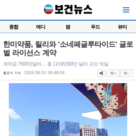
종합
메디
팜
푸드
뷰티
한미약품, 릴리와 '소네페글루타이드' 글로
벌 라이선스 계약
계약금 7500만달러… 총 11억8,500만 달러 규모 빅딜
2026.06.01 09:48:04
홍유식 기자
가 +
가 -