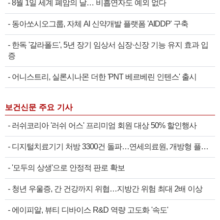
-
8월 1일 세계 폐암의 날… 비흡연자도 예외 없다
-
동아쏘시오그룹, 자체 AI 신약개발 플랫폼 'AIDDP' 구축
-
한독 '갈라폴드', 5년 장기 임상서 심장·신장 기능 유지 효과 입
증
-
어니스트리, 실론시나몬 더한 'PNT 베르베린 인텐스' 출시
보건신문 주요 기사
-
러쉬코리아 '러쉬 어스' 프리미엄 회원 대상 50% 할인행사
-
디지털치료기기 처방 3300건 돌파…연세의료원, 개방형 플랫폼 성과 공개
-
'모두의 상생'으로 안정적 판로 확보
-
청년 우울증, 간 건강까지 위협…지방간 위험 최대 2배 이상
-
에이피알, 뷰티 디바이스 R&D 역량 고도화 '속도'