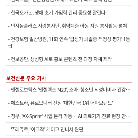
-
한국오가논, 생애 초기 가임력 관리 중요성 알린다
-
인사돌플러스 사랑봉사단, 취약계층 아동 지원 봉사활동 펼쳐
-
건강보험 일산병원, 11회 연속 '급성기 뇌졸중 적정성 평가' 1등
급
-
건보공단, 생성형 AI로 홍보 콘텐츠 전 과정 자체 제작
보건신문 주요 기사
-
엔젤로보틱스 '엔젤렉스 M20', 소아·청소년 뇌성마비자 건강보험 확대 적용
-
에스트라, 유로모니터 선정 '대한민국 1위 더마브랜드'
-
정부, 'AX-Sprint' 사업 본격 가동… AI 의료기기 진료 현장 안착 속도
-
뚜레쥬르, '아그작' 케이크 인니서 완판