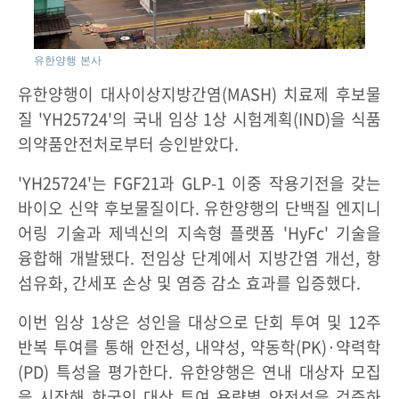
유한양행 본사
유한양행이 대사이상지방간염(MASH) 치료제 후보물
질 'YH25724'의 국내 임상 1상 시험계획(IND)을 식품
의약품안전처로부터 승인받았다.
'YH25724'는 FGF21과 GLP-1 이중 작용기전을 갖는
바이오 신약 후보물질이다. 유한양행의 단백질 엔지니
어링 기술과 제넥신의 지속형 플랫폼 'HyFc' 기술을
융합해 개발됐다. 전임상 단계에서 지방간염 개선, 항
섬유화, 간세포 손상 및 염증 감소 효과를 입증했다.
이번 임상 1상은 성인을 대상으로 단회 투여 및 12주
반복 투여를 통해 안전성, 내약성, 약동학(PK)·약력학
(PD) 특성을 평가한다. 유한양행은 연내 대상자 모집
을 시작해 한국인 대상 투여 용량별 안전성을 검증하