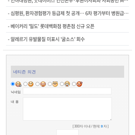
-
인하대병원, 굿네이버스 인천본부·후원이사회와 사회공헌 MOU
-
심평원, 환자경험평가 등급제 첫 공개… 6차 평가부터 병원급으로 확대
-
베이커리 '밀도' 롯데백화점 평촌점 신규 오픈
-
알레르기 유발물질 미표시 '굴소스' 회수
네티즌 의견
닉네임
내 용
[ 300자 이내 / 현재:
자 ]
0