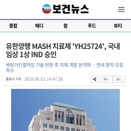
종합
메디
팜
푸드
뷰티
유한양행 MASH 치료제 'YH25724', 국내
임상 1상 IND 승인
베링거인겔하임 기술 반환 후 자체 개발 본격화… 연내 환자 모집
착수
2026.06.01 14:47:38
홍유식 기자
가 +
가 -