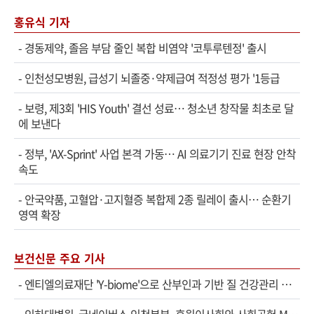
홍유식 기자
-
경동제약, 졸음 부담 줄인 복합 비염약 '코투루텐정' 출시
-
인천성모병원, 급성기 뇌졸중·약제급여 적정성 평가 '1등급
-
보령, 제3회 'HIS Youth' 결선 성료… 청소년 창작물 최초로 달
에 보낸다
-
정부, 'AX-Sprint' 사업 본격 가동… AI 의료기기 진료 현장 안착
속도
-
안국약품, 고혈압·고지혈증 복합제 2종 릴레이 출시… 순환기
영역 확장
보건신문 주요 기사
-
엔티엘의료재단 'Y-biome'으로 산부인과 기반 질 건강관리 서비스 확대