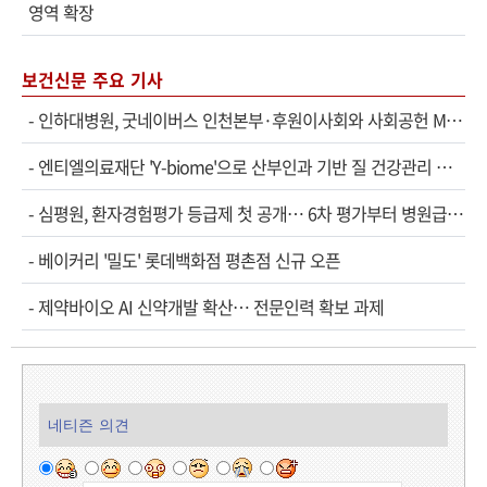
영역 확장
보건신문 주요 기사
-
인하대병원, 굿네이버스 인천본부·후원이사회와 사회공헌 MOU
-
엔티엘의료재단 'Y-biome'으로 산부인과 기반 질 건강관리 서비스 확대
-
심평원, 환자경험평가 등급제 첫 공개… 6차 평가부터 병원급으로 확대
-
베이커리 '밀도' 롯데백화점 평촌점 신규 오픈
-
제약바이오 AI 신약개발 확산… 전문인력 확보 과제
네티즌 의견