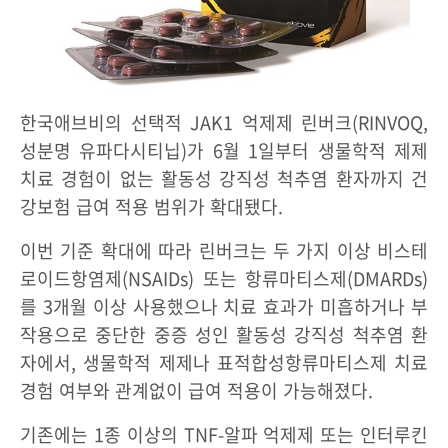
한국애브비의 선택적 JAK1 억제제 린버크(RINVOQ,
성분명 유파다시티닙)가 6월 1일부터 생물학적 제제
치료 경험이 없는 활동성 강직성 척추염 환자까지 건
강보험 급여 적용 범위가 확대됐다.
이번 기준 확대에 따라 린버크는 두 가지 이상 비스테
로이드항염제(NSAIDs) 또는 항류마티스제(DMARDs)
를 3개월 이상 사용했으나 치료 효과가 미흡하거나 부
작용으로 중단한 중증 성인 활동성 강직성 척추염 환
자에서, 생물학적 제제나 표적합성항류마티스제 치료
경험 여부와 관계없이 급여 적용이 가능해졌다.
기존에는 1종 이상의 TNF-알파 억제제 또는 인터루킨