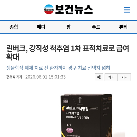
종합
메디
팜
푸드
뷰티
린버크, 강직성 척추염 1차 표적치료로 급여
확대
생물학적 제제 치료 전 환자까지 경구 치료 선택지 넓혀
2026.06.01 15:01:33
홍유식 기자
가 +
가 -