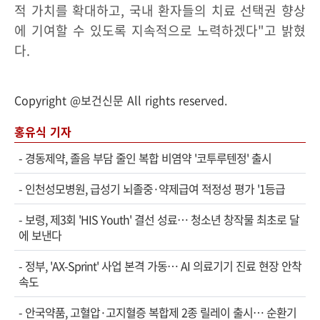
적 가치를 확대하고, 국내 환자들의 치료 선택권 향상
에 기여할 수 있도록 지속적으로 노력하겠다"고 밝혔
다.
Copyright @보건신문 All rights reserved.
홍유식 기자
-
경동제약, 졸음 부담 줄인 복합 비염약 '코투루텐정' 출시
-
인천성모병원, 급성기 뇌졸중·약제급여 적정성 평가 '1등급
-
보령, 제3회 'HIS Youth' 결선 성료… 청소년 창작물 최초로 달
에 보낸다
-
정부, 'AX-Sprint' 사업 본격 가동… AI 의료기기 진료 현장 안착
속도
-
안국약품, 고혈압·고지혈증 복합제 2종 릴레이 출시… 순환기