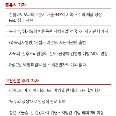
홍유식 기자
-
한올바이오파마, 2분기 매출 443억 기록… 주력 제품 성장
·R&D 성과 지속
-
복지부, '장기요양 병원동행 시범사업' 전국 282개 기관서 개시
-
GC녹십자웰빙, '지셀르 리본느' 자문위원단 출범
-
사노피·산후조리원협회, 산모·신생아 감염병 예방 MOU 연장
-
8월 1일 세계 폐암의 날… 비흡연자도 예외 없다
보건신문 주요 기사
-
러쉬코리아 '러쉬 어스' 프리미엄 회원 대상 50% 할인행사
-
'모두의 상생'으로 안정적 판로 확보
-
청년 우울증, 간 건강까지 위협…지방간 위험 최대 2배 이상