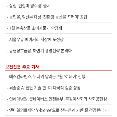
-
삼립 '인절미 빙수빵' 출시
-
농협몰, 임산부 대상 '친환경 농산물 꾸러미' 공급
-
7월 농축산물 소비자물가 안정세
-
서울우유 베이커리 시장에 도전장
-
농협상호금융, 하반기 경영전략 본격화
보건신문 주요 기사
-
배스킨라빈스, 무더위 날리는 7월 '31데이' 진행
-
뇌졸중 AI 진단 기술 한·미 다국적 검증 성공
-
인하대병원, 굿네이버스 인천본부·후원이사회와 사회공헌 MOU
-
엔티엘의료재단 'Y-biome'으로 산부인과 기반 질 건강관리 서비스 확대