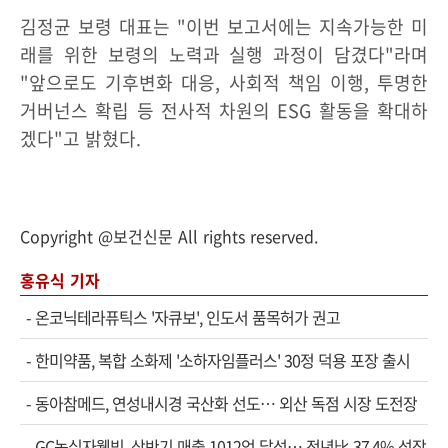
김정균 보령 대표는 "이번 보고서에는 지속가능한 미
래를 위한 보령의 노력과 실행 과정이 담겼다"라며
"앞으로도 기후변화 대응, 사회적 책임 이행, 투명한
거버넌스 확립 등 전사적 차원의 ESG 활동을 확대하
겠다"고 밝혔다.
Copyright @보건신문 All rights reserved.
홍유식 기자
-
온코닉테라퓨틱스 '자큐보', 인도서 품목허가 권고
-
한미약품, 복합 소화제 '소하자임플러스' 30정 덕용 포장 출시
-
동아참메드, 연성내시경 국산화 선도… 외산 독점 시장 도전장
-
GC녹십자웰빙, 상반기 매출 1012억 달성… 전년比 37.4% 성장