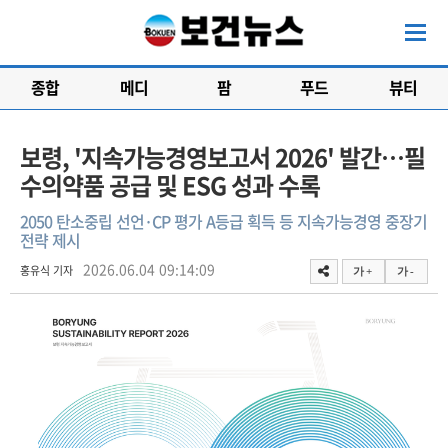
종합
메디
팜
푸드
뷰티
보령, '지속가능경영보고서 2026' 발간…필
수의약품 공급 및 ESG 성과 수록
2050 탄소중립 선언·CP 평가 A등급 획득 등 지속가능경영 중장기
전략 제시
2026.06.04 09:14:09
홍유식 기자
가 +
가 -