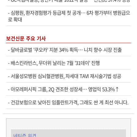
-
심평원, 환자경험평가 등급제 첫 공개… 6차 평가부터 병원급으
로 확대
보건신문 주요 기사
-
달바글로벌 '쿠오카' 지분 34% 획득… 니치 향수 시장 진출
-
배스킨라빈스, 무더위 날리는 7월 '31데이' 진행
-
서울성모병원 심뇌혈관병원, 차세대 TAVI 재시술기법 성공
-
아모레퍼시픽 그룹, 2Q 견조한 성장세… 영업익 53.3%↑
-
건강보험으로 낮아진 임플란트가격, 그래도 싼 게 최선 아니다.
네티즌 의견