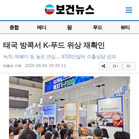
종합
메디
팜
푸드
뷰티
태국 방콕서 K-푸드 위상 재확인
녹차, 떡볶이 등 높은 관심… 9720만달러 수출상담 성과
2026.06.04 10:39:11
이원식 기자
가 +
가 -