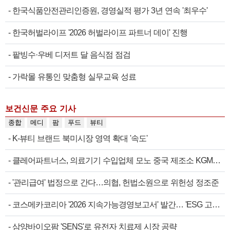
-
한국식품안전관리인증원, 경영실적 평가 3년 연속 '최우수'
-
한국허벌라이프 '2026 허벌라이프 파트너 데이' 진행
-
팥빙수·우베 디저트 달 음식점 점검
-
가락몰 유통인 맞춤형 실무교육 성료
보건신문 주요 기사
종합
메디
팜
푸드
뷰티
-
K-뷰티 브랜드 북미시장 영역 확대 '속도'
-
클레어파트너스, 의료기기 수입업체 모노 중국 제조소 KGM…
-
'관리급여' 법정으로 간다…의협, 헌법소원으로 위헌성 정조준
-
코스메카코리아 '2026 지속가능경영보고서' 발간… 'ESG 고…
-
삼양바이오팜 'SENS'로 유전자 치료제 시장 공략