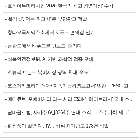
-
호식이두마리치킨 '2026 한국의 최고 경영대상' 수상
-
'올레샷', '먹는 위고비' 등 부당광고 적발
-
칭다오국제맥주축제서 K-푸드 편의점 인기
-
폴란드에서 K-푸드를 맛보고, 즐기다
-
식품안전정보원, AI 기반 과학적 검증 모색
-
K-뷰티 브랜드 북미시장 영역 확대 '속도'
-
코스메카코리아 '2026 지속가능경영보고서' 발간… 'ESG 고…
-
메디큐브 '포에버체리 리본 체리 글래스 헤어브러시' 국내 소…
-
달바글로벌, 자사주 6만3364주 연내 소각… "주주가치 제고"
-
화장품이 질염 예방?… 허위·과대광고 178건 적발