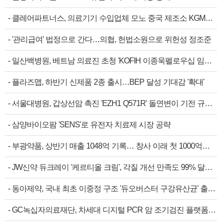
-
클레어파트너스, 의료기기 수입업체 모노 중국 제조소 KGM…
-
'관리급여' 법정으로 간다…의협, 헌법소원으로 위헌성 정조준
-
일산백병원, 베트남 의료진 초청 'KOFIH 이종욱펠로우십 임…
-
플라즈맵, 하반기 신제품 2종 출시…BEP 달성 기대감 '확대'
-
서울대병원, 갑상선암 촉진 'EZH1 Q571R' 돌연변이 기전 규…
-
삼양바이오팜 'SENS'로 유전자 치료제 시장 공략
-
부광약품, 상반기 매출 1048억 기록… 창사 이래 첫 1000억…
-
JW신약 듀크레이 '케르티올 크림', 각질 개선 만족도 99% 달…
-
동아제약, 국내 최초 이중정 구조 '듀오버스터 구강유산균' 출…
-
GC녹십자의료재단, 차세대 디지털 PCR 암 조기검진 플랫폼…