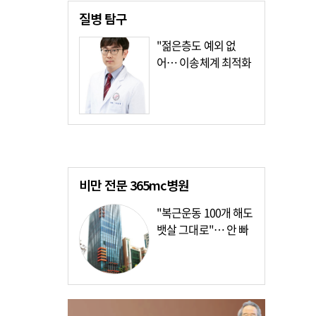
질병
탐구
"젊은층도 예외 없
어… 이송체계 최적화
가장 시급"
비만 전문
365mc병원
"복근운동 100개 해도
뱃살 그대로"… 안 빠
지는 이유?