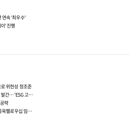
연속 '최우수'
이' 진행
으로 위헌성 정조준
발간… 'ESG 고…
 공략
 이종욱펠로우십 임…