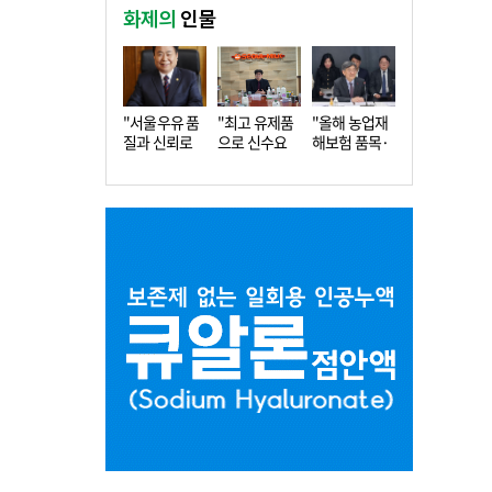
화제의
인물
"서울우유 품
"최고 유제품
"올해 농업재
질과 신뢰로
으로 신수요
해보험 품목·
더 큰 도…
창출…수…
지역 확…