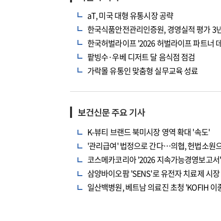
aT, 미국 대형 유통시장 공략
한국식품안전관리인증원, 경영실적 평가 3년 
한국허벌라이프 '2026 허벌라이프 파트너 데
팥빙수·우베 디저트 달 음식점 점검
가락몰 유통인 맞춤형 실무교육 성료
보건신문 주요 기사
K-뷰티 브랜드 북미시장 영역 확대 '속도'
'관리급여' 법정으로 간다…의협, 헌법소원
코스메카코리아 '2026 지속가능경영보고서' 
삼양바이오팜 'SENS'로 유전자 치료제 시장
일산백병원, 베트남 의료진 초청 'KOFIH