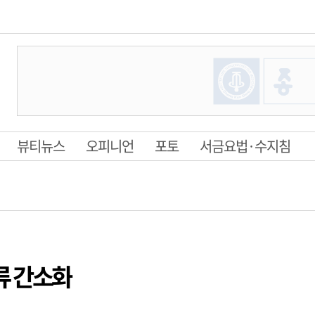
뷰티뉴스
오피니언
포토
서금요법·수지침
류 간소화