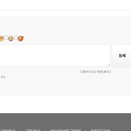
[ 300자 이내 / 현재:
0
자 ]
니다.