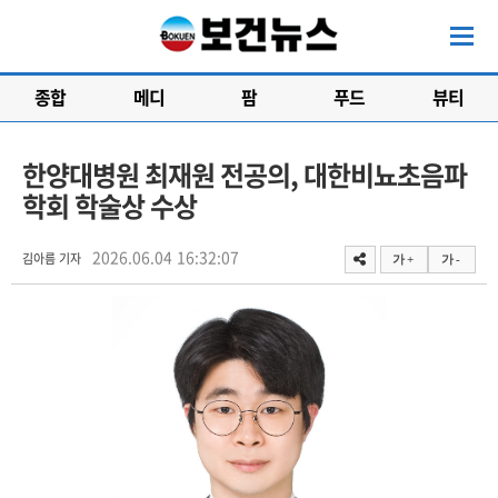
종합
메디
팜
푸드
뷰티
한양대병원 최재원 전공의, 대한비뇨초음파
학회 학술상 수상
2026.06.04 16:32:07
김아름 기자
가 +
가 -