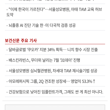
-
"이제 한국이 가르친다"…서울성모병원, 아태 TAVI 교육 허브
도약
-
뇌졸중 AI 진단 기술 한·미 다국적 검증 성공
보건신문 주요 기사
-
달바글로벌 '쿠오카' 지분 34% 획득… 니치 향수 시장 진출
-
배스킨라빈스, 무더위 날리는 7월 '31데이' 진행
-
서울성모병원 심뇌혈관병원, 차세대 TAVI 재시술기법 성공
-
아모레퍼시픽 그룹, 2Q 견조한 성장세… 영업익 53.3%↑
-
건강보험으로 낮아진 임플란트가격, 그래도 싼 게 최선 아니다.