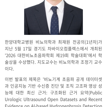
한양대학교병원 비뇨의학과 최재원 전공의(1년차)가
지난 5월 17일 경기도 차바이오컴플렉스에서 개최된
'2026 대한비뇨초음파학회 제19회 학술대회'에서 학
술상을 수상했다. 지도교수는 비뇨의학과 조정기 교수
이다.
이번 발표의 제목은 '비뇨기계 초음파 공개 데이터셋
과 인공지능 기반 수신증 진단 및 조직 고조파 영상 성
능에 대한 최신 근거: 구조화된 근거 요약(Public
Urologic Ultrasound Open Datasets and Recent
Evidence on AI-based Hydronephrosis Detection