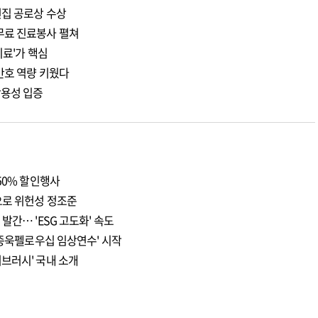
편집 공로상 수상
무료 진료봉사 펼쳐
치료'가 핵심
간호 역량 키웠다
활용성 입증
50% 할인행사
으로 위헌성 정조준
발간… 'ESG 고도화' 속도
이종욱펠로우십 임상연수' 시작
브러시' 국내 소개