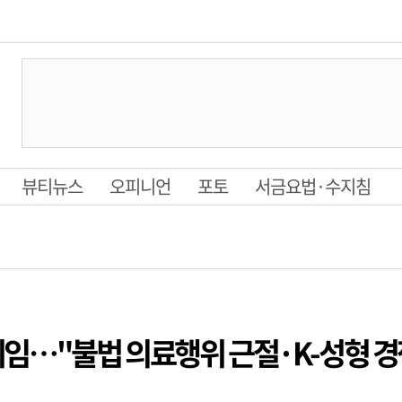
뷰티뉴스
오피니언
포토
서금요법·수지침
임…"불법 의료행위 근절·K-성형 경