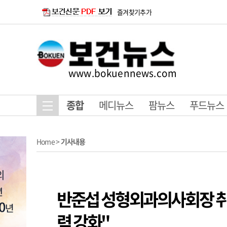
즐겨찾기추가
www.bokuennews.com
종합
메디뉴스
팜뉴스
푸드뉴스
Home
>
기사내용
반준섭 성형외과의사회장 취
력 강화"