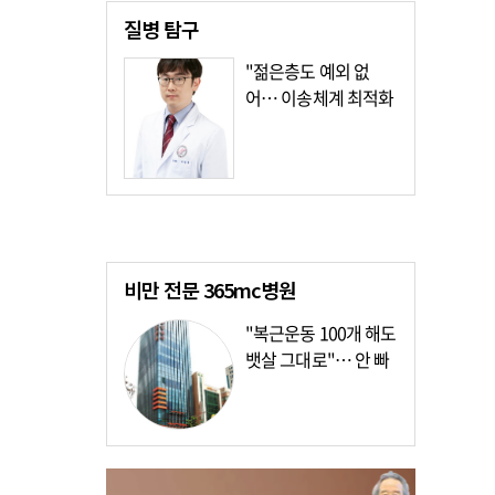
질병
탐구
"젊은층도 예외 없
어… 이송체계 최적화
가장 시급"
비만 전문
365mc병원
"복근운동 100개 해도
뱃살 그대로"… 안 빠
지는 이유?