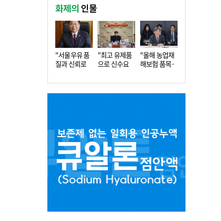
화제의
인물
"서울우유 품
"최고 유제품
"올해 농업재
질과 신뢰로
으로 신수요
해보험 품목·
더 큰 도…
창출…수…
지역 확…