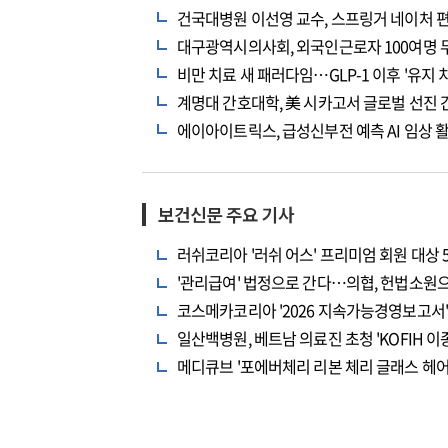
건국대병원 이선영 교수, 스프링거 네이처 
대구광역시의사회, 외국인근로자 100여명 
비만 치료 새 패러다임…GLP-1 이후 '유지 
계명대 간호대학, 美 시카고서 글로벌 선진 
에이아이트릭스, 급성신부전 예측 AI 임상 
보건신문 주요 기사
러쉬코리아 '러쉬 어스' 프리미엄 회원 대상 
'관리급여' 법정으로 간다…의협, 헌법소원
코스메카코리아 '2026 지속가능경영보고서' 
일산백병원, 베트남 의료진 초청 'KOFIH 
메디큐브 '포에버체리 리본 체리 글래스 헤어