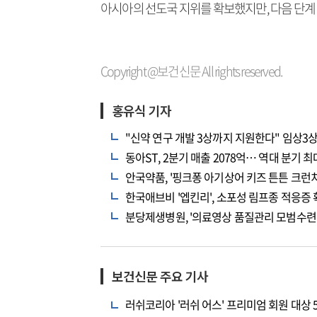
아시아의 선도국 지위를 확보했지만, 다음 단계 
Copyright @보건신문 All rights reserved.
홍유식 기자
"신약 연구 개발 3상까지 지원한다" 임상3상
동아ST, 2분기 매출 2078억… 역대 분기 
안국약품, '핑크퐁 아기상어 키즈 튼튼 크런치
한국애브비 '엡킨리', 소포성 림프종 적응증
분당제생병원, '의료영상 품질관리 모범수련병
보건신문 주요 기사
러쉬코리아 '러쉬 어스' 프리미엄 회원 대상 