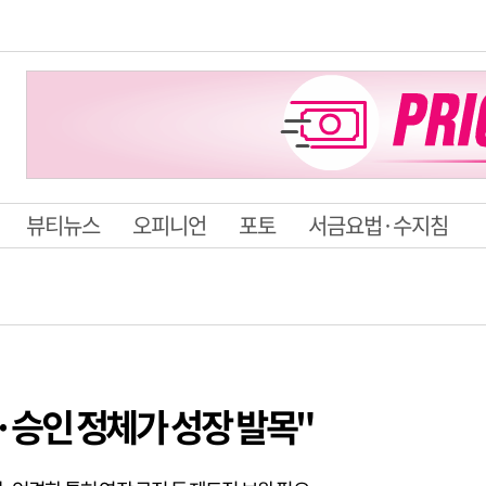
뷰티뉴스
오피니언
포토
서금요법·수지침
승인 정체가 성장 발목"