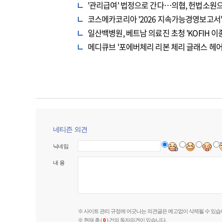
'관리급여' 법정으로 간다…의협, 헌법소원
코스메카코리아 '2026 지속가능경영보고서' 
일산백병원, 베트남 의료진 초청 'KOFIH 
메디큐브 '포에버체리 리본 체리 글래스 헤어
네티즌 의견
닉네임
내 용
※ 사이트 관리 규정에 어긋나는 의견글은 예고없이 삭제될 수 있습
※ 현재 총 (
0
) 건의 독자의견이 있습니다.