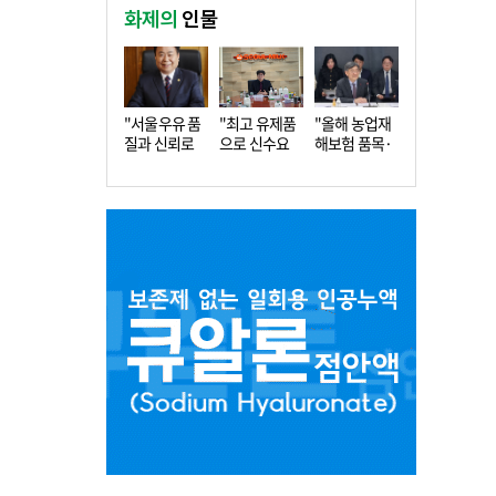
화제의
인물
"서울우유 품
"최고 유제품
"올해 농업재
질과 신뢰로
으로 신수요
해보험 품목·
더 큰 도…
창출…수…
지역 확…