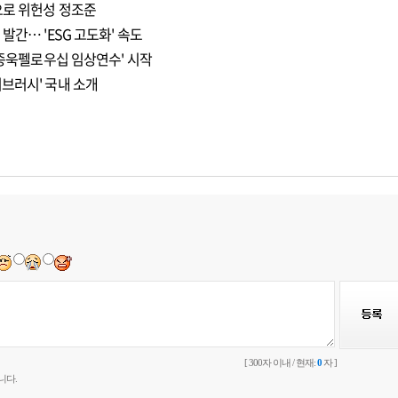
으로 위헌성 정조준
발간… 'ESG 고도화' 속도
이종욱펠로우십 임상연수' 시작
브러시' 국내 소개
[ 300자 이내 / 현재:
0
자 ]
니다.