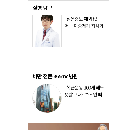
질병
탐구
"젊은층도 예외 없
어… 이송체계 최적화
가장 시급"
비만 전문
365mc병원
"복근운동 100개 해도
뱃살 그대로"… 안 빠
지는 이유?