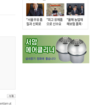
"서울우유 품
"최고 유제품
"올해 농업재
질과 신뢰로
으로 신수요
해보험 품목·
더 큰 도…
창출…수…
지역 확…
uentiam ut