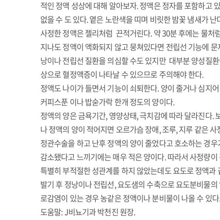
적인 정액 성상에 대해 알아보자. 정액은 정자를 포함하고
없을 수 도 있다. 옅은 노란색을 띠며 비릿한 밤꽃 냄새가 난다
사정한 정액은 젤리처럼 끈적거린다. 약 30분 후에는 물처
지나도 정액이 액화되지 않고 뭉쳐있다면 전립선 기능에 문제가
낭이나 전립선 질환을 의심할 수도 있지만 대부분 양성질환이
상으로 혈정액증이 나타날 수 있으므로 주의해야 한다.
정액도 나이가 들면서 기능이 쇠퇴한다. 양이 줄거나 심지어 하
커피스푼 이나 밥숟가락 한개 정도의 양이다.
정액의 양은 금욕기간, 영양상태, 극치감에 따라 달라진다.
나 정액의 양이 적어지면 오르가슴 장애, 조루, 지루 같은 사
정관수술을 하고 난후 정액의 양이 줄었다고 호소하는 경우가 종
감소됐다고 느끼기에는 매우 적은 양이다. 따라서 사정량이
특별히 부적절한 성관계를 하지 않았는데도 요도로 정액과 
발기 후 정낭이나 전립선, 요도샘의 수축으로 요도분비물의 
로감염이 있는 경우 농같은 정액이나 분비물이 나올 수 있다
도움말: J비뇨기과 박천진 원장.