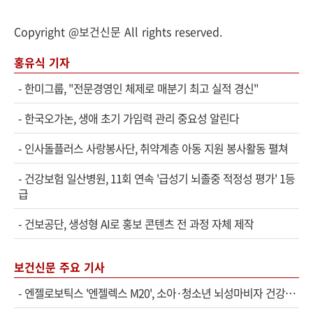
Copyright @보건신문 All rights reserved.
홍유식 기자
-
한미그룹, "전문경영인 체제로 매분기 최고 실적 경신"
-
한국오가논, 생애 초기 가임력 관리 중요성 알린다
-
인사돌플러스 사랑봉사단, 취약계층 아동 지원 봉사활동 펼쳐
-
건강보험 일산병원, 11회 연속 '급성기 뇌졸중 적정성 평가' 1등
급
-
건보공단, 생성형 AI로 홍보 콘텐츠 전 과정 자체 제작
보건신문 주요 기사
-
엔젤로보틱스 '엔젤렉스 M20', 소아·청소년 뇌성마비자 건강보험 확대 적용