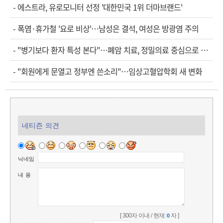
-
에스트라, 유로모니터 선정 '대한민국 1위 더마브랜드'
-
폭염·휴가철 '요로 비상'…남성은 결석, 여성은 방광염 주의
-
"병기보다 환자 특성 본다"…폐암 치료, 정밀의료 중심으로 진화
-
"회원에게 문열고 정부엔 쓴소리"…임상고혈압학회 새 변화
네티즌 의견
닉네임
내 용
[ 300자 이내 / 현재:
자 ]
0