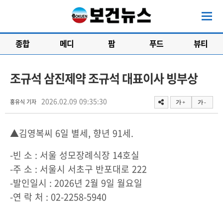
종합
메디
팜
푸드
뷰티
조규석 삼진제약 조규석 대표이사 빙부상
2026.02.09 09:35:30
홍유식 기자
가 +
가 -
▲김영복씨 6일 별세, 향년 91세.
-빈 소 : 서울 성모장례식장 14호실
-주 소 : 서울시 서초구 반포대로 222
-발인일시 : 2026년 2월 9일 월요일
-연 락 처 : 02-2258-5940