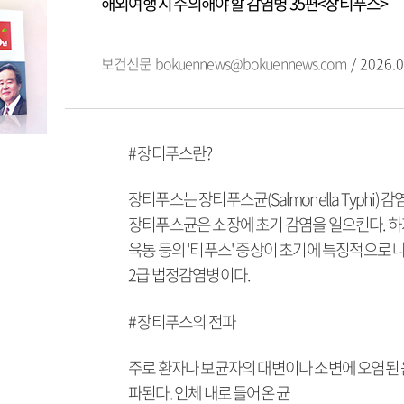
해외여행 시 주의해야 할 감염병 35편<장티푸스>
보건신문
bokuennews@bokuennews.com
/ 2026.0
# 장티푸스란?
장티푸스는 장티푸스균(Salmonella Typhi)
장티푸스균은 소장에 초기 감염을 일으킨다. 하지
육통 등의 '티푸스' 증상이 초기에 특징적으로 
2급 법정감염병이다.
# 장티푸스의 전파
주로 환자나 보균자의 대변이나 소변에 오염된 
파된다. 인체 내로 들어온 균