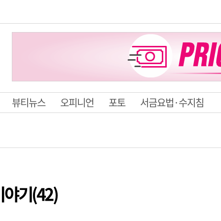
뷰티뉴스
오피니언
포토
서금요법·수지침
야기(42)