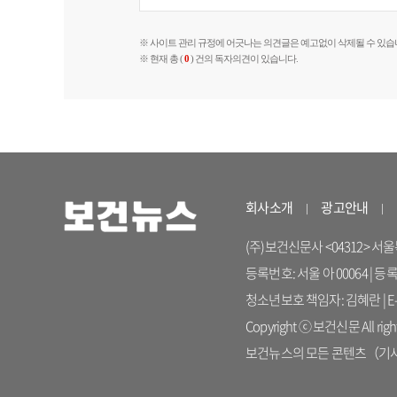
※ 사이트 관리 규정에 어긋나는 의견글은 예고없이 삭제될 수 있습
※ 현재 총 (
0
) 건의 독자의견이 있습니다.
회사소개
광고안내
(주)보건신문사 <04312> 서울특별시
등록번호: 서울 아 00064 | 등
청소년보호 책임자: 김혜란 | E-ma
Copyright ⓒ 보건신문 All right
보건뉴스의 모든 콘텐츠（기사）