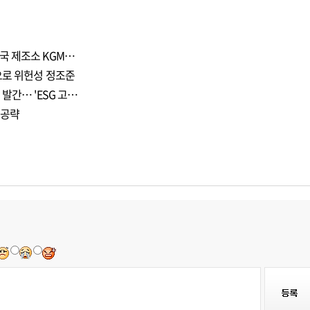
국 제조소 KGM…
으로 위헌성 정조준
발간… 'ESG 고…
 공략