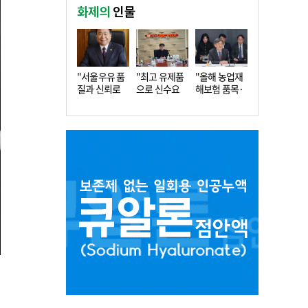
화제의
인물
"서울우유 품
"최고 유제품
"올해 농업재
질과 신뢰로
으로 신수요
해보험 품목·
더 큰 도…
창출…수…
지역 확…