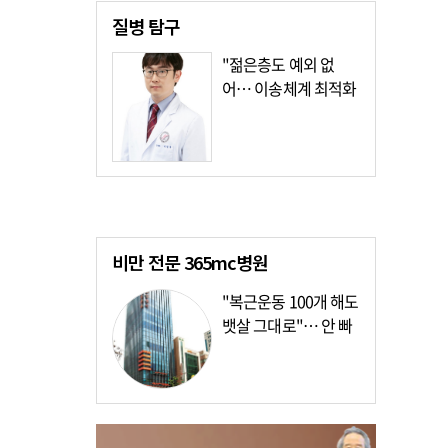
질병
탐구
"젊은층도 예외 없
어… 이송체계 최적화
가장 시급"
비만 전문
365mc병원
"복근운동 100개 해도
뱃살 그대로"… 안 빠
지는 이유?