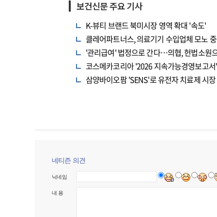
보건신문 주요 기사
K-뷰티 브랜드 북미시장 영역 확대 '속도'
클레어파트너스, 의료기기 수입업체 모노 중
'관리급여' 법정으로 간다…의협, 헌법소원
코스메카코리아 '2026 지속가능경영보고서' 
삼양바이오팜 'SENS'로 유전자 치료제 시장
네티즌 의견
닉네임
내 용