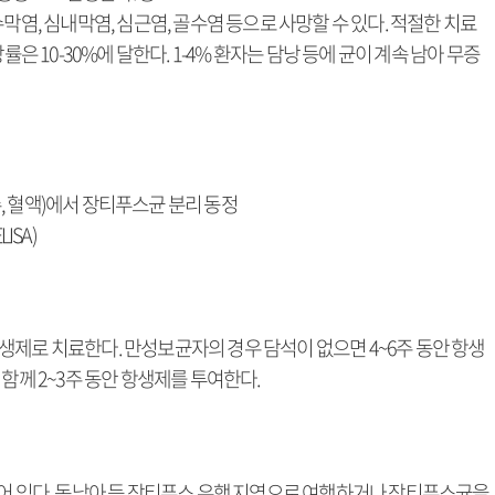
막염, 심내막염, 심근염, 골수염 등으로 사망할 수 있다. 적절한 치료
률은 10-30%에 달한다. 1-4% 환자는 담낭 등에 균이 계속 남아 무증
골수, 혈액)에서 장티푸스균 분리 동정
ISA)
생제로 치료한다. 만성보균자의 경우 담석이 없으면 4~6주 동안 항생
함께 2~3주 동안 항생제를 투여한다.
되어 있다. 동남아 등 장티푸스 유행 지역으로 여행하거나 장티푸스균을