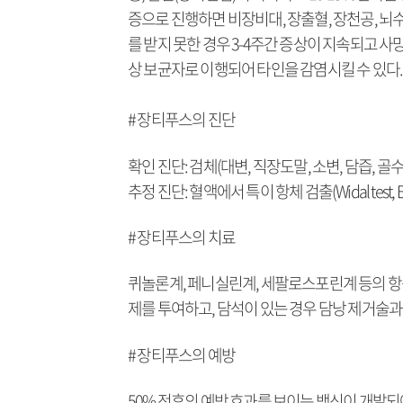
증으로 진행하면 비장비대, 장출혈, 장천공, 뇌수
를 받지 못한 경우 3-4주간 증상이 지속되고 사망
상 보균자로 이행되어 타인을 감염시킬 수 있다.
# 장티푸스의 진단
확인 진단: 검체(대변, 직장도말, 소변, 담즙, 
추정 진단: 혈액에서 특이 항체 검출(Widal test, EL
# 장티푸스의 치료
퀴놀론계, 페니실린계, 세팔로스포린계 등의 항
제를 투여하고, 담석이 있는 경우 담낭 제거술과 
# 장티푸스의 예방
50% 전후의 예방 효과를 보이는 백신이 개발