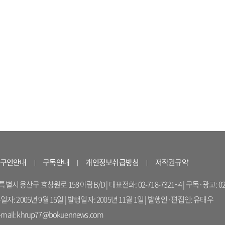
구인안내
구독안내
개인정보취급방침
저작권규약
 용산구 효창원로 158 아람B/D | 대표전화: 02-718-7321~4 | 구독·광고: 02-714-16
록일자: 2005년 9월 15일 | 발행일자: 2005년 11월 1일 | 발행인·편집인: 유태우
il: khrup77@bokuennews.com