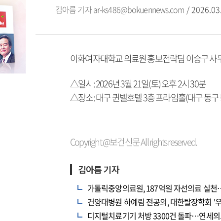
김아름 기자
ar-ks486@bokuennews.com
/ 2026.03
이화여자대학교 의료원 홍보전략팀 이승구 사무원이 
△일시: 2026년 3월 21일(토) 오후 2시 30분
△장소: 대구 퀸벨호텔 3층 프라임홀(대구 동구 
Copyright @보건신문 All rights reserved.
김아름 기자
가톨릭중앙의료원, 187억원 자선의료 실
건양대병원 하예림 전공의, 대한탈장학회 '우
디지털치료기기 처방 3300건 돌파…연세의