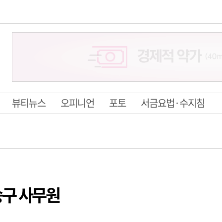
뷰티뉴스
오피니언
포토
서금요법·수지침
구 사무원