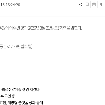
.16 16:24:20
가
이수빈 양과 2026년 3월 21일(토) 화촉을 밝힌다.
동촌로 200 퀸벨호텔)
천…의료취약계층 생명 지켰다
수 구연상'
료원, 개방형 플랫폼 성과 공개