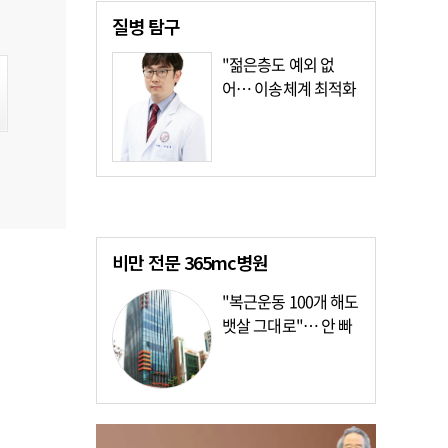
질병
탐구
"젊은층도 예외 없
어… 이송체계 최적화
가장 시급"
비만 전문
365mc병원
"복근운동 100개 해도
뱃살 그대로"… 안 빠
지는 이유?