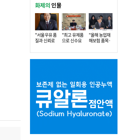
화제의
인물
"서울우유 품
"최고 유제품
"올해 농업재
질과 신뢰로
으로 신수요
해보험 품목·
더 큰 도…
창출…수…
지역 확…