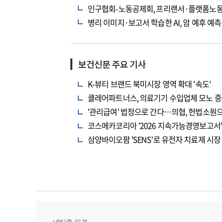
인구협회-노동공제회, 프리랜서·플랫폼노동
병리 이미지·보고서 학습한 AI, 암 예후 예
보건신문 주요 기사
K-뷰티 브랜드 북미시장 영역 확대 '속도'
클레어파트너스, 의료기기 수입업체 모노 중
'관리급여' 법정으로 간다…의협, 헌법소원
코스메카코리아 '2026 지속가능경영보고서' 
삼양바이오팜 'SENS'로 유전자 치료제 시장