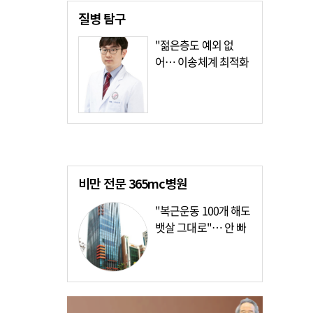
질병
탐구
"젊은층도 예외 없
어… 이송체계 최적화
가장 시급"
비만 전문
365mc병원
"복근운동 100개 해도
뱃살 그대로"… 안 빠
지는 이유?