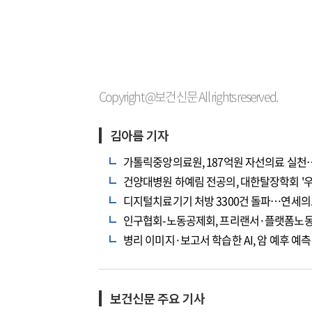
Copyright @보건신문 All rights reserved.
김아름 기자
가톨릭중앙의료원, 187억원 자선의료 실
건양대병원 하예림 전공의, 대한탈장학회 '우
디지털치료기기 처방 3300건 돌파…연세의
인구협회-노동공제회, 프리랜서·플랫폼노동
병리 이미지·보고서 학습한 AI, 암 예후 예
보건신문 주요 기사