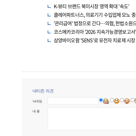
K-뷰티 브랜드 북미시장 영역 확대 '속도'
클레어파트너스, 의료기기 수입업체 모노 중
'관리급여' 법정으로 간다…의협, 헌법소원
코스메카코리아 '2026 지속가능경영보고서' 
삼양바이오팜 'SENS'로 유전자 치료제 시장
네티즌 의견
닉네임
내 용