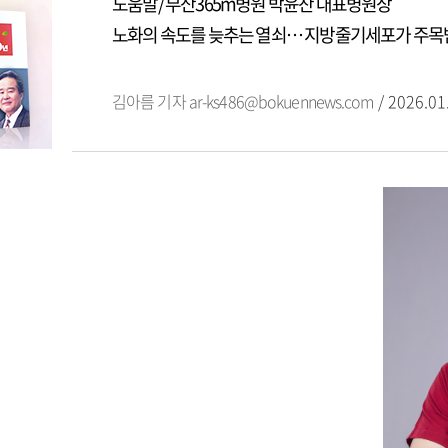
도움말/ 부산365m병원 박윤찬 대표병원장
노화의 속도를 늦추는 열쇠… 지방줄기세포가 주목
김아름 기자
ar-ks486@bokuennews.com
/ 2026.01