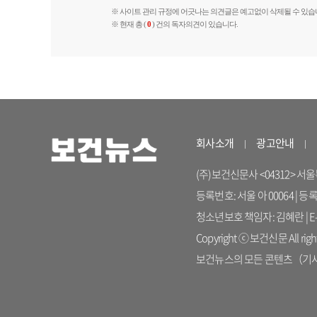
※ 사이트 관리 규정에 어긋나는 의견글은 예고없이 삭제될 수 있습
※ 현재 총 (
0
) 건의 독자의견이 있습니다.
회사소개
광고안내
(주)보건신문사 <04312> 서울특별시
등록번호: 서울 아 00064 | 등
청소년보호 책임자: 김혜란 | E-ma
Copyright ⓒ 보건신문 All right
보건뉴스의 모든 콘텐츠（기사）