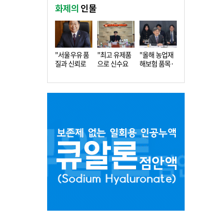
화제의
인물
"서울우유 품
"최고 유제품
"올해 농업재
질과 신뢰로
으로 신수요
해보험 품목·
더 큰 도…
창출…수…
지역 확…