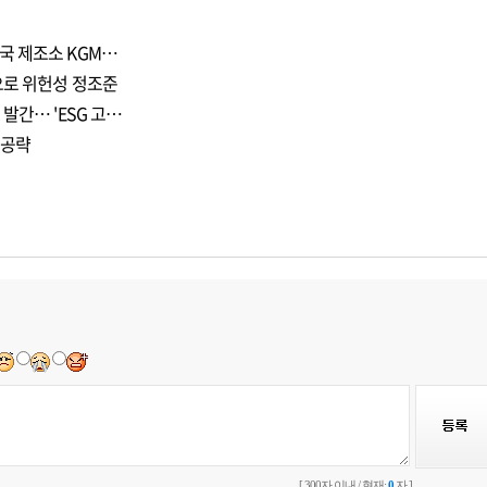
국 제조소 KGM…
으로 위헌성 정조준
발간… 'ESG 고…
 공략
[ 300자 이내 / 현재:
0
자 ]