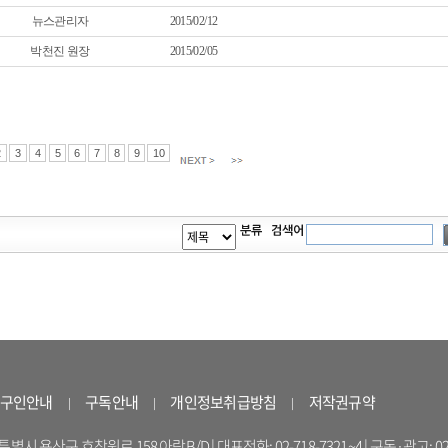
뉴스관리자
2015/02/12
박천진 원장
2015/02/05
2
3
4
5
6
7
8
9
10
구인안내
구독안내
개인정보취급방침
저작권규약
 용산구 효창원로 158 아람B/D | 대표전화: 02-718-7321~4 | 구독·광고: 02-714-16