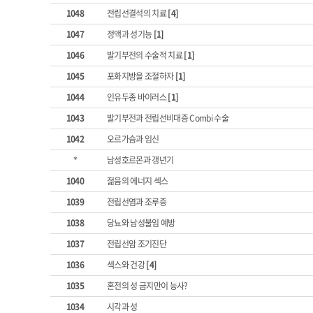
1048
전립선결석의 치료
[4]
1047
정액과 성기능
[1]
1046
발기부전의 수술적 치료
[1]
1045
포화지방을 조절하자
[1]
1044
인유두종 바이러스
[1]
1043
발기부전과 전립선비대증 Combi 수술
1042
오르가슴과 임신
남성호르몬과 갱년기
*
1040
젊음의 에너지 섹스
1039
전립선염과 조루증
1038
당뇨와 남성불임 예방
1037
전립선암 조기진단
1036
섹스와 건강
[4]
1035
혼전의 성 금지만이 능사?
1034
시각과 성