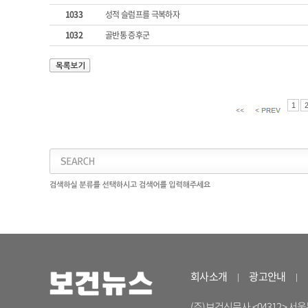
1033
성적 슬럼프를 극복하자
1032
골반통 증후군
1
회사소개
광고안내
(주)보건신문사 <04312> 서울특별시