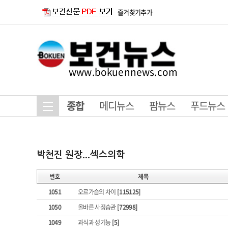
즐겨찾기추가
www.bokuennews.com
종합
메디뉴스
팜뉴스
푸드뉴스
1051
오르가슴의 차이
[115125]
1050
올바른 사정습관
[72998]
1049
과식과 성기능
[5]