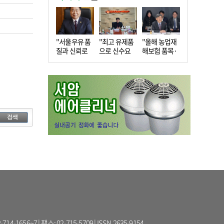
"서울우유 품
"최고 유제품
"올해 농업재
질과 신뢰로
으로 신수요
해보험 품목·
더 큰 도…
창출…수…
지역 확…
56~7 | 팩스: 02-715-5709 | ISSN 2635-9154