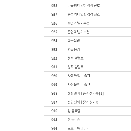
928
동물의 다양한 성적 신호
927
동물의 다양한 성적 신호
926
흡연과 발기부전
925
흡연과 발기부전
924
함몰음경
923
함몰음경
922
성적 슬럼프
921
성적 슬럼프
920
사정을 참는 습관
919
사정을 참는 습관
918
전립선비대증과 성기능
[1]
917
전립선비대증과 성기능
916
성 중독증
915
성 중독증
914
오르가슴 타이밍