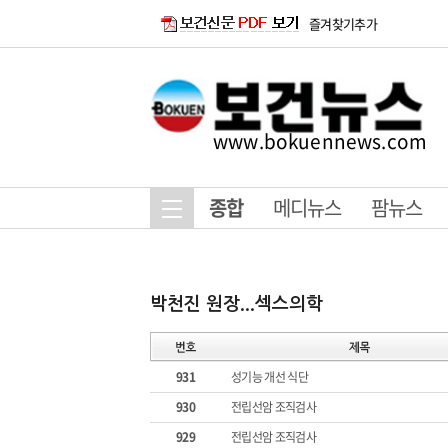
즐겨찾기추가
www.bokuennews.com
종합
메디뉴스
팜뉴스
931
성기능 개선 식단
930
전립선암 조직검사
929
전립선암 조직검사