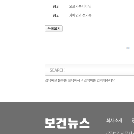
913
오르가슴 타이밍
912
카페인과 성기능
회사소개
(주)보건신문사 <04