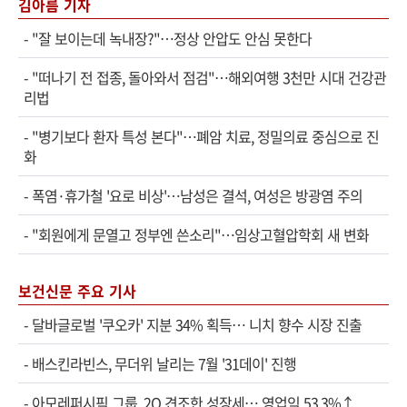
김아름 기자
-
"잘 보이는데 녹내장?"…정상 안압도 안심 못한다
-
"떠나기 전 접종, 돌아와서 점검"…해외여행 3천만 시대 건강관
리법
-
"병기보다 환자 특성 본다"…폐암 치료, 정밀의료 중심으로 진
화
-
폭염·휴가철 '요로 비상'…남성은 결석, 여성은 방광염 주의
-
"회원에게 문열고 정부엔 쓴소리"…임상고혈압학회 새 변화
보건신문 주요 기사
-
달바글로벌 '쿠오카' 지분 34% 획득… 니치 향수 시장 진출
-
배스킨라빈스, 무더위 날리는 7월 '31데이' 진행
-
아모레퍼시픽 그룹, 2Q 견조한 성장세… 영업익 53.3%↑