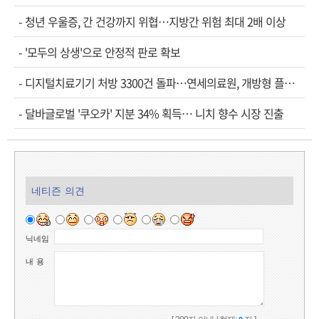
-
청년 우울증, 간 건강까지 위협…지방간 위험 최대 2배 이상
-
'모두의 상생'으로 안정적 판로 확보
-
디지털치료기기 처방 3300건 돌파…연세의료원, 개방형 플랫폼 성과 공개
-
달바글로벌 '쿠오카' 지분 34% 획득… 니치 향수 시장 진출
네티즌 의견
닉네임
내 용