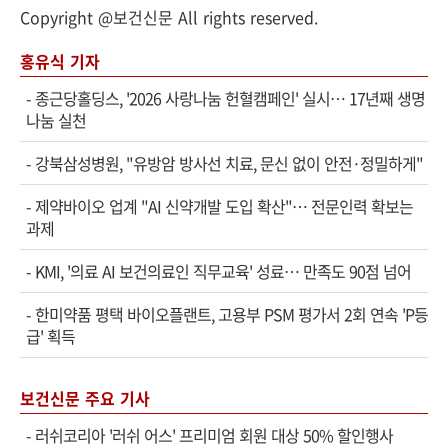
Copyright @보건신문 All rights reserved.
홍유식 기자
-
종근당홀딩스, '2026 사랑나눔 헌혈캠페인' 실시… 17년째 생명
나눔 실천
-
강북삼성병원, "유방암 방사선 치료, 문신 없이 안전·정밀하게"
-
제약바이오 업계 "AI 신약개발 도입 확산"… 전문인력 확보는
과제
-
KMI, '의료 AI 보건의료인 직무교육' 성료… 만족도 90점 넘어
-
한미약품 평택 바이오플랜트, 고용부 PSM 평가서 2회 연속 'P등
급' 획득
보건신문 주요 기사
-
러쉬코리아 '러쉬 어스' 프리미엄 회원 대상 50% 할인행사