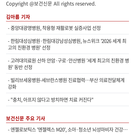
Copyright @보건신문 All rights reserved.
김아름 기자
-
중앙대광명병원, 착용형 재활로봇 실증사업 선정
-
한림대성심병원·한림대강남성심병원, 뉴스위크 '2026 세계 최
고의 친환경 병원' 선정
-
고려대의료원 산하 안암·구로·안산병원 '세계 최고의 친환경 병
원' 동반 선정
-
빌리브세웅병원-세브란스병원 진료협력…부산 의료전달체계
강화
-
"충치, 아프지 않다고 방치하면 치료 커진다"
보건신문 주요 기사
-
엔젤로보틱스 '엔젤렉스 M20', 소아·청소년 뇌성마비자 건강보험 확대 적용