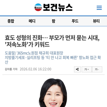
종합
메디
팜
푸드
뷰티
효도 성형의 진화… 부모가 먼저 묻는 시대,
'저속노화'가 키워드
도움말/ 365mc노원점 채규희 대표원장
지방줄기세포·실리프팅 등 '티 안 나고 회복 빠른' 항노화 접근 확
산
2026.02.06 16:22:00
김아름 기자
가 +
가 -