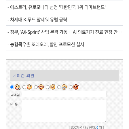
-
에스트라, 유로모니터 선정 '대한민국 1위 더마브랜드'
-
차세대 K-푸드 앞세워 유럽 공략
-
정부, 'AX-Sprint' 사업 본격 가동… AI 의료기기 진료 현장 안착 속도
-
농협목우촌 또래오래, 할인 프로모션 실시
네티즌 의견
닉네임
내 용
[ 300자 이내 / 현재:
자 ]
0