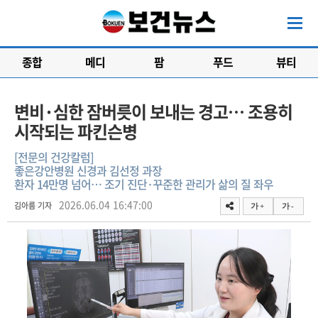
종합
메디
팜
푸드
뷰티
변비·심한 잠버릇이 보내는 경고… 조용히
시작되는 파킨슨병
[전문의 건강칼럼]
좋은강안병원 신경과 김선정 과장
환자 14만명 넘어… 조기 진단·꾸준한 관리가 삶의 질 좌우
2026.06.04 16:47:00
김아름 기자
가 +
가 -