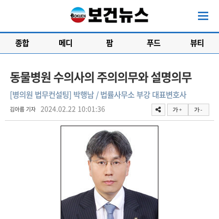
종합
메디
팜
푸드
뷰티
동물병원 수의사의 주의의무와 설명의무
[병의원 법무컨설팅] 박행남 / 법률사무소 부강 대표변호사
2024.02.22 10:01:36
김아름 기자
가 +
가 -