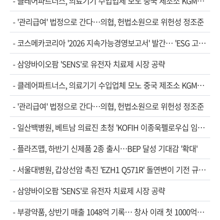
-
클레어파트너스, 의료기기 수입업체 모노 중국 제조소 KGM…
-
'관리급여' 법정으로 간다…의협, 헌법소원으로 위헌성 정조준
-
코스메카코리아 '2026 지속가능경영보고서' 발간… 'ESG 고…
-
삼양바이오팜 'SENS'로 유전자 치료제 시장 공략
-
클레어파트너스, 의료기기 수입업체 모노 중국 제조소 KGM…
-
'관리급여' 법정으로 간다…의협, 헌법소원으로 위헌성 정조준
-
일산백병원, 베트남 의료진 초청 'KOFIH 이종욱펠로우십 임…
-
플라즈맵, 하반기 신제품 2종 출시…BEP 달성 기대감 '확대'
-
서울대병원, 갑상선암 촉진 'EZH1 Q571R' 돌연변이 기전 규…
-
삼양바이오팜 'SENS'로 유전자 치료제 시장 공략
-
부광약품, 상반기 매출 1048억 기록… 창사 이래 첫 1000억…