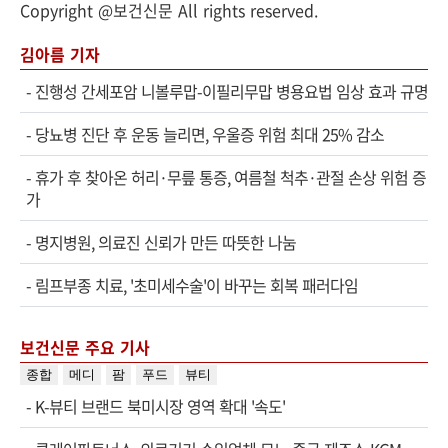
Copyright @보건신문 All rights reserved.
김아름 기자
-
진행성 간세포암 니볼루맙-이필리무맙 병용요법 임상 효과 규명
-
당뇨병 진단 후 운동 늘리면, 우울증 위험 최대 25% 감소
-
휴가 후 찾아온 허리·무릎 통증, 여름철 척추·관절 손상 위험 증
가
-
명지병원, 의료진 신뢰가 만든 따뜻한 나눔
-
림프부종 치료, '초미세수술'이 바꾸는 회복 패러다임
보건신문 주요 기사
종합
메디
팜
푸드
뷰티
-
K-뷰티 브랜드 북미시장 영역 확대 '속도'