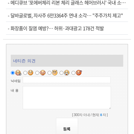
-
메디큐브 '포에버체리 리본 체리 글래스 헤어브러시' 국내 소…
-
달바글로벌, 자사주 6만3364주 연내 소각… "주주가치 제고"
-
화장품이 질염 예방?… 허위·과대광고 178건 적발
네티즌 의견
닉네임
내 용
[ 300자 이내 / 현재:
자 ]
0