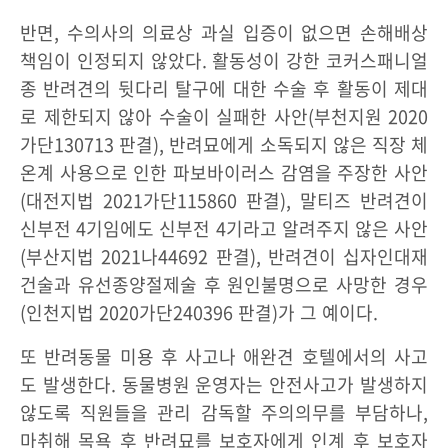
반면, 수의사의 의료상 과실 입증이 없으면 손해배상
책임이 인정되지 않았다. 활동성이 강한 코커스패니얼
종 반려견의 뒷다리 탈구에 대한 수술 후 활동이 제대
로 제한되지 않아 수술이 실패한 사안(부천지원 2020
가단130713 판결), 반려묘에게 소독되지 않은 직장 체
온계 사용으로 인한 파보바이러스 감염을 주장한 사안
(대전지법 2021가단115860 판결), 말티즈 반려견이
신부전 4기임에도 신부전 4기라고 알려주지 않은 사안
(부산지법 2021나44692 판결), 반려견이 십자인대재
건술과 유선종양절제술 후 원인불명으로 사망한 경우
(인천지법 2020가단240396 판결)가 그 예이다.
또 반려동물 미용 후 사고나 애완견 호텔에서의 사고
도 발생한다. 동물병원 운영자는 안전사고가 발생하지
않도록 직원들을 관리 감독할 주의의무를 부담하나,
마취해 목욕 후 반려묘를 보호자에게 인계 후 보호자