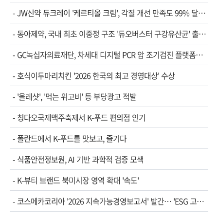
-
JW신약 듀크레이 '케르티올 크림', 각질 개선 만족도 99% 달…
-
동아제약, 국내 최초 이중정 구조 '듀오버스터 구강유산균' 출…
-
GC녹십자의료재단, 차세대 디지털 PCR 암 조기검진 플랫폼…
-
호식이두마리치킨 '2026 한국의 최고 경영대상' 수상
-
'올레샷', '먹는 위고비' 등 부당광고 적발
-
칭다오국제맥주축제서 K-푸드 편의점 인기
-
폴란드에서 K-푸드를 맛보고, 즐기다
-
식품안전정보원, AI 기반 과학적 검증 모색
-
K-뷰티 브랜드 북미시장 영역 확대 '속도'
-
코스메카코리아 '2026 지속가능경영보고서' 발간… 'ESG 고…